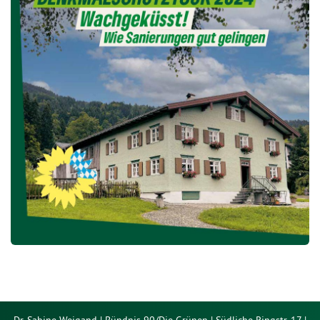
Dr. Sabine Weigand | Bündnis 90/Die Grünen | Südliche Ringstr. 17 |