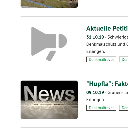
Aktuelle Petit
31.10.19
-
Schwierige
Denkmalschutz und O
Erlangen.
Denkmalfrevel
Den
"Hupfla": Fak
09.10.19
-
Grünen-La
Erlangen
Denkmalfrevel
Den