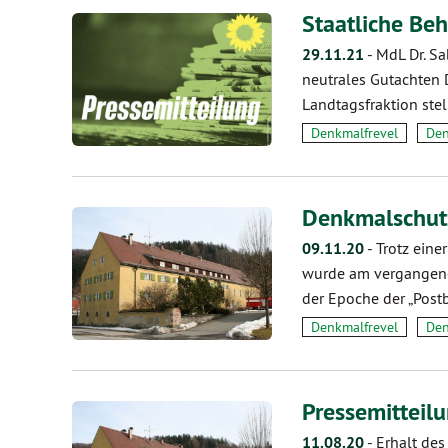
Staatliche Be
29.11.21
-
MdL Dr. Sa
neutrales Gutachten 
Landtagsfraktion stel
Denkmalfrevel
Den
Denkmalschutz
09.11.20
-
Trotz eine
wurde am vergangene
der Epoche der „Post
Denkmalfrevel
Den
Pressemitteil
11.08.20
-
Erhalt des