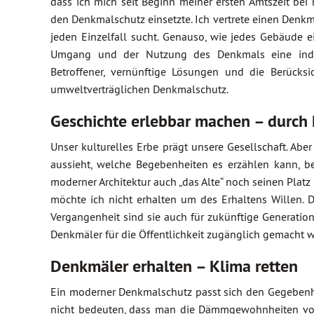
dass ich mich seit Beginn meiner ersten Amtszeit bei 
den Denkmalschutz einsetzte. Ich vertrete einen Den
jeden Einzelfall sucht. Genauso, wie jedes Gebäude 
Umgang und der Nutzung des Denkmals eine individ
Betroffener, vernünftige Lösungen und die Berück
umweltverträglichen Denkmalschutz.
Geschichte erlebbar machen – durch
Unser kulturelles Erbe prägt unsere Gesellschaft. Abe
aussieht, welche Begebenheiten es erzählen kann, be
moderner Architektur auch „das Alte“ noch seinen Platz 
möchte ich nicht erhalten um des Erhaltens Willen. 
Vergangenheit sind sie auch für zukünftige Generation
Denkmäler für die Öffentlichkeit zugänglich gemacht 
Denkmäler erhalten – Klima retten
Ein moderner Denkmalschutz passt sich den Gegebenhe
nicht bedeuten, dass man die Dämmgewohnheiten von 