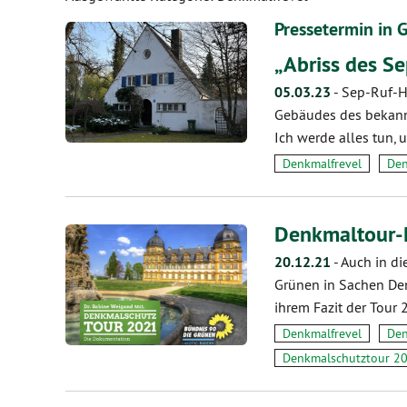
Pressetermin in 
„Abriss des S
05.03.23
-
Sep-Ruf-H
Gebäudes des bekannt
Ich werde alles tun,
Denkmalfrevel
Den
Denkmaltour-
20.12.21
-
Auch in d
Grünen in Sachen Den
ihrem Fazit der Tour
Denkmalfrevel
Den
Denkmalschutztour 2