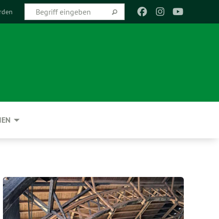
rden
NEN