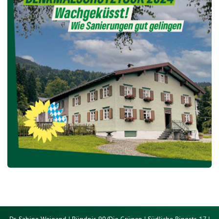
Dr. Sabine Weigand | Bündnis 90/Die Grünen | Südliche Ringstr. 17 |