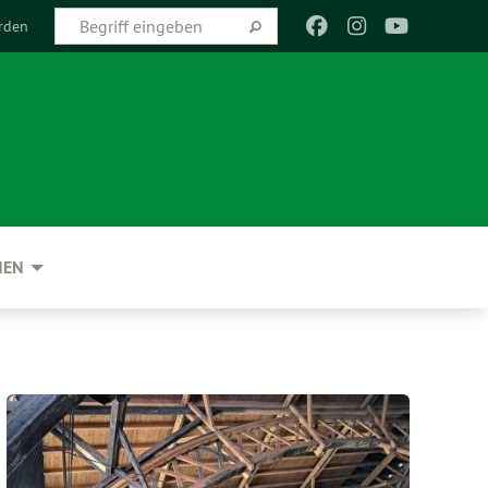
rden
NEN