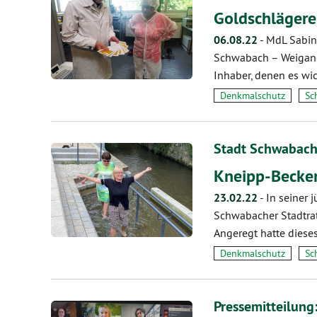
Goldschlägere
06.08.22
-
MdL Sabin
Schwabach – Weigand
Inhaber, denen es wic
Denkmalschutz
Sc
Stadt Schwabach
Kneipp-Becken
23.02.22
-
In seiner 
Schwabacher Stadtrat
Angeregt hatte diese
Denkmalschutz
Sc
Pressemitteilun