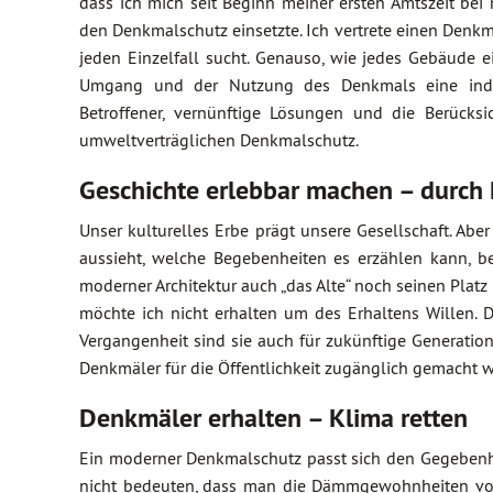
dass ich mich seit Beginn meiner ersten Amtszeit bei 
den Denkmalschutz einsetzte. Ich vertrete einen Den
jeden Einzelfall sucht. Genauso, wie jedes Gebäude 
Umgang und der Nutzung des Denkmals eine individ
Betroffener, vernünftige Lösungen und die Berück
umweltverträglichen Denkmalschutz.
Geschichte erlebbar machen – durch
Unser kulturelles Erbe prägt unsere Gesellschaft. Abe
aussieht, welche Begebenheiten es erzählen kann, be
moderner Architektur auch „das Alte“ noch seinen Platz 
möchte ich nicht erhalten um des Erhaltens Willen. 
Vergangenheit sind sie auch für zukünftige Generation
Denkmäler für die Öffentlichkeit zugänglich gemacht 
Denkmäler erhalten – Klima retten
Ein moderner Denkmalschutz passt sich den Gegebenhe
nicht bedeuten, dass man die Dämmgewohnheiten von 