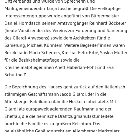
Ortsverbands und wurde von Sprecherin und
Marktgemeinderätin Tanja Josche begrüßt. Die vielköpfige
Interessentengruppe wurde angeführt von Bürgermeister
Daniel Horndasch, seinem Amtsvorgänger Reinhard Böckeler
(heute Vorsitzender des Vereins zur Förderung und Sanierung
des Gilardi-Anwesens) sowie dem Architekten für die
Sanierung, Michael Kühnlein. Weitere Begleiter*innen waren
Bezirksrätin Maria Scherrers, Kreisrat Felix Erbe, Saskia Müller
für die Bezirksheimatpflege sowie die
Kreisheimatpflegerinnen Anett Haberlah-Pohl und Eva
Schultheiß.
Die Bezeichnung des Hauses geht zurück auf den italienisch
stämmigen Geschäftsmann Jacob Gilardi, der in die
Allersberger Fabrikantenfamilie Heckel einheiratete. Mit
Gilardi als europaweit agierenden Kaufmann und der
Ehefrau, die die heimische Drahtzugmanufaktur leitete,
brachte die Familie es zu großem Reichtum. Das
palaisähnliche Gebäude steht am Allersberger Marktplatz.