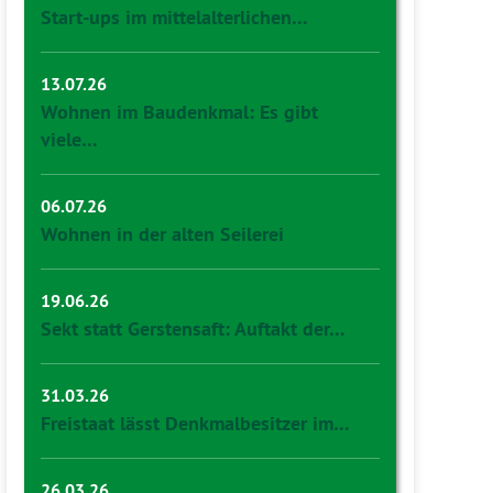
Start-ups im mittelalterlichen…
13.07.26
Wohnen im Baudenkmal: Es gibt
viele…
06.07.26
Wohnen in der alten Seilerei
19.06.26
Sekt statt Gerstensaft: Auftakt der…
31.03.26
Freistaat lässt Denkmalbesitzer im…
26.03.26