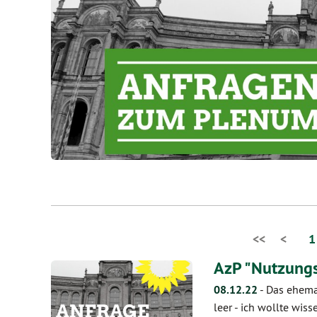
<<
<
1
AzP "Nutzung
08.12.22
-
Das ehemal
leer - ich wollte wis