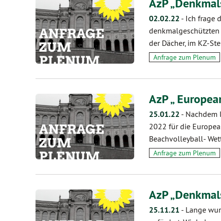
AzP „Denkmals
02.02.22
-
Ich frage 
denkmalgeschützten 
der Dächer, im KZ-St
Anfrage zum Plenum
AzP „ Europe
25.01.22
-
Nachdem l
2022 für die Europea
Beachvolleyball- We
Anfrage zum Plenum
AzP „Denkmals
25.11.21
-
Lange wur