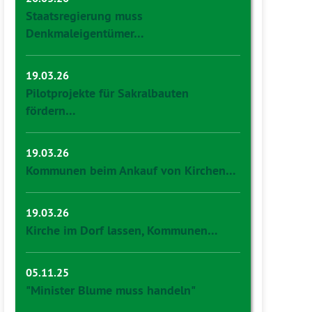
Staatsregierung muss
Denkmaleigentümer…
19.03.26
Pilotprojekte für Sakralbauten
fördern…
19.03.26
Kommunen beim Ankauf von Kirchen…
19.03.26
Kirche im Dorf lassen, Kommunen…
05.11.25
"Minister Blume muss handeln"