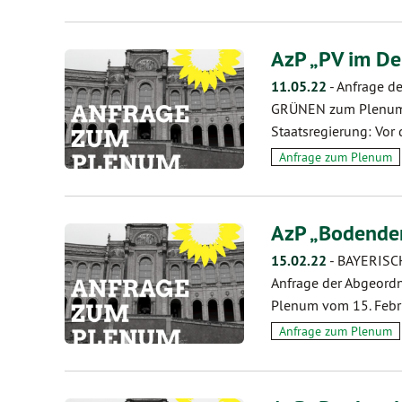
AzP „PV im D
11.05.22
-
Anfrage d
GRÜNEN zum Plenum v
Staatsregierung: Vor
Anfrage zum Plenum
AzP „Bodende
15.02.22
-
BAYERISC
Anfrage der Abgeord
Plenum vom 15. Feb
Anfrage zum Plenum