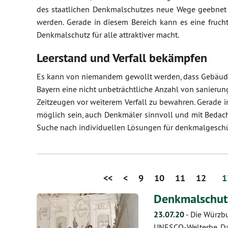
des staatlichen Denkmalschutzes neue Wege geebnet 
werden. Gerade in diesem Bereich kann es eine fruc
Denkmalschutz für alle attraktiver macht.
Leerstand und Verfall bekämpfen
Es kann von niemandem gewollt werden, dass Gebäude a
Bayern eine nicht unbeträchtliche Anzahl von sanierun
Zeitzeugen vor weiterem Verfall zu bewahren. Gerade
möglich sein, auch Denkmäler sinnvoll und mit Bedacht
Suche nach individuellen Lösungen für denkmalgeschü
<<
<
9
10
11
12
1
Denkmalschut
23.07.20
-
Die Würzbu
UNESCO-Welterbe. Dam