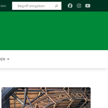
rden
NEN