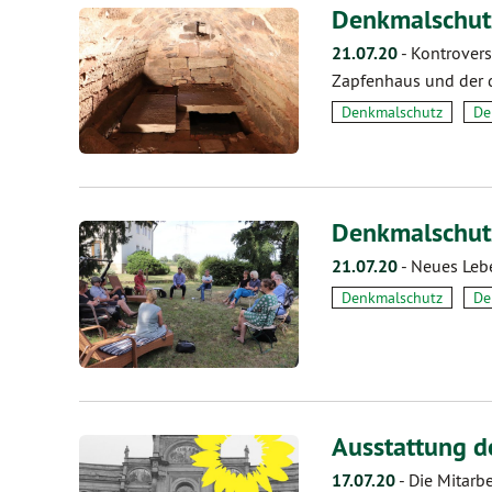
Denkmalschutz
21.07.20
-
Kontrover
Zapfenhaus und der d
Denkmalschutz
De
Denkmalschutz
21.07.20
-
Neues Leb
Denkmalschutz
De
Ausstattung d
17.07.20
-
Die Mitarb