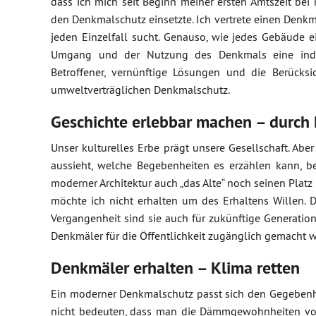
dass ich mich seit Beginn meiner ersten Amtszeit bei 
den Denkmalschutz einsetzte. Ich vertrete einen Den
jeden Einzelfall sucht. Genauso, wie jedes Gebäude 
Umgang und der Nutzung des Denkmals eine individ
Betroffener, vernünftige Lösungen und die Berück
umweltverträglichen Denkmalschutz.
Geschichte erlebbar machen – durch
Unser kulturelles Erbe prägt unsere Gesellschaft. Abe
aussieht, welche Begebenheiten es erzählen kann, be
moderner Architektur auch „das Alte“ noch seinen Platz 
möchte ich nicht erhalten um des Erhaltens Willen. 
Vergangenheit sind sie auch für zukünftige Generation
Denkmäler für die Öffentlichkeit zugänglich gemacht 
Denkmäler erhalten – Klima retten
Ein moderner Denkmalschutz passt sich den Gegebenhe
nicht bedeuten, dass man die Dämmgewohnheiten von 