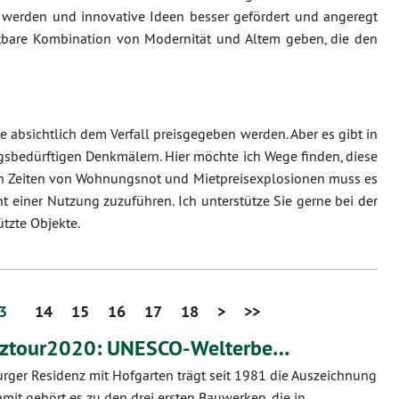
werden und innovative Ideen besser gefördert und angeregt
htbare Kombination von Modernität und Altem geben, die den
bsichtlich dem Verfall preisgegeben werden. Aber es gibt in
gsbedürftigen Denkmälern. Hier möchte ich Wege finden, diese
 in Zeiten von Wohnungsnot und Mietpreisexplosionen muss es
 einer Nutzung zuzuführen. Ich unterstütze Sie gerne bei der
tzte Objekte.
3
14
15
16
17
18
>
>>
ztour2020: UNESCO-Welterbe…
rger Residenz mit Hofgarten trägt seit 1981 die Auszeichnung
it gehört es zu den drei ersten Bauwerken, die in