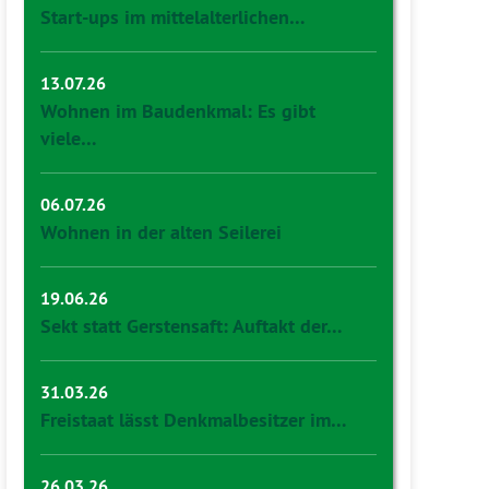
Start-ups im mittelalterlichen…
13.07.26
Wohnen im Baudenkmal: Es gibt
viele…
06.07.26
Wohnen in der alten Seilerei
19.06.26
Sekt statt Gerstensaft: Auftakt der…
31.03.26
Freistaat lässt Denkmalbesitzer im…
26.03.26