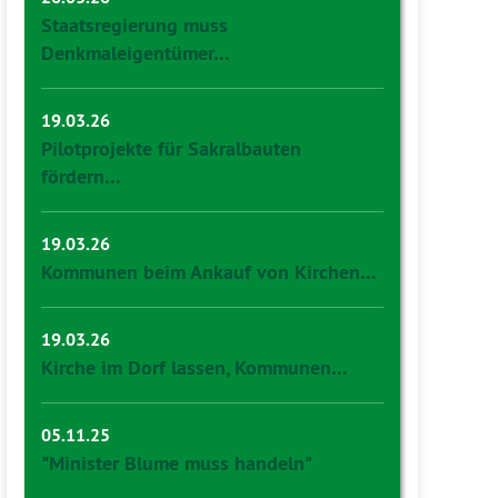
Staatsregierung muss
Denkmaleigentümer…
19.03.26
Pilotprojekte für Sakralbauten
fördern…
19.03.26
Kommunen beim Ankauf von Kirchen…
19.03.26
Kirche im Dorf lassen, Kommunen…
05.11.25
"Minister Blume muss handeln"