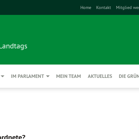
Home
Kontakt
Mitglied we
 Landtags
IM PARLAMENT
MEIN TEAM
AKTUELLES
DIE GRÜ
ordnete?