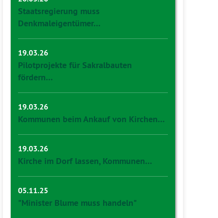
Staatsregierung muss
Denkmaleigentümer…
19.03.26
Pilotprojekte für Sakralbauten
fördern…
19.03.26
Kommunen beim Ankauf von Kirchen…
19.03.26
Kirche im Dorf lassen, Kommunen…
05.11.25
"Minister Blume muss handeln"