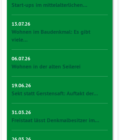
Start-ups im mittelalterlichen…
13.07.26
Wohnen im Baudenkmal: Es gibt
viele…
06.07.26
Wohnen in der alten Seilerei
19.06.26
Sekt statt Gerstensaft: Auftakt der…
31.03.26
Freistaat lässt Denkmalbesitzer im…
26.03.26