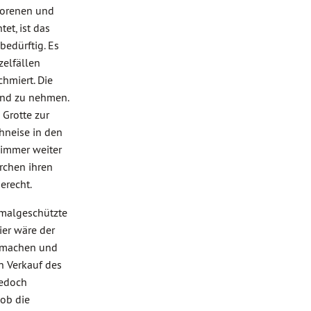
borenen und
et, ist das
edürftig. Es
zelfällen
hmiert. Die
Hand zu nehmen.
 Grotte zur
chneise in den
 immer weiter
rchen ihren
erecht.
kmalgeschützte
ier wäre der
u machen und
n Verkauf des
jedoch
 ob die