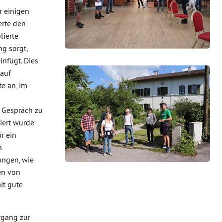
r einigen
erte den
ierte
g sorgt,
nfügt. Dies
auf
e an, im
 Gespräch zu
iert wurde
r ein
n
ungen, wie
en von
it gute
rgang zur