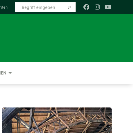
rden
NEN