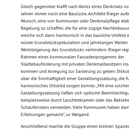
Gleich gegenüber klafft nach Abriss eines Denkmals vo
Jahren immer noch eine Baulücke. Architekt Rieger äuß
Wunsch, eine von Kommunen oder Denkmalpflege etabl
Regelung zu schaffen, die für eine zügige Nachbebauun
welche sich dann harmonisch in das bauliche Umfeld ei
würde Grundstückspekulation und jahrelanges Warten 
Wertsteigerung des Grundstücks verhindern. Rieger regt
Rahmen eines kommunalen Fassadenprogamms der
Städtebauförderung mit privaten Denkmalbesitzern ins
kommen und Anregung zur Sanierung zu geben. Diskut
über die Sinnhaftigkeit einer Gestaltungssatzung, die fü
harmonisches Ortsbild sorgen könnte. „Mit eine solche
Gestaltungssatzung ließen sich optische Beeinträchtig
beispielsweise durch Leuchtreklamen oder das Bekleb
Schaufenstern vermeiden. Viele Kommunen haben dam
Erfahrungen gemacht“, so Weigand.
Anschließend machte die Gruppe einen kleinen Spazie