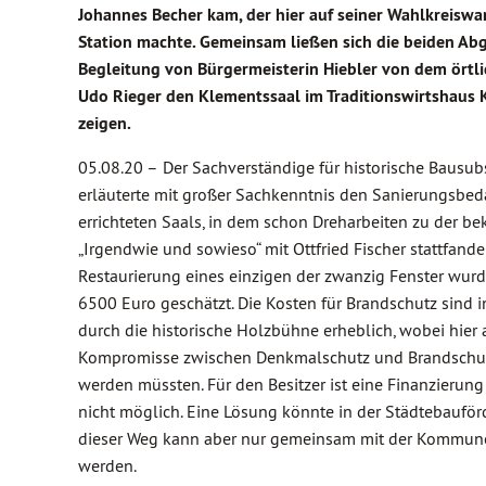
Johannes Becher kam, der hier auf seiner Wahlkreisw
Station machte. Gemeinsam ließen sich die beiden Ab
Begleitung von Bürgermeisterin Hiebler von dem örtli
Udo Rieger den Klementssaal im Traditionswirtshaus
zeigen.
05.08.20 –
Der Sachverständige für historische Bausub
erläuterte mit großer Sachkenntnis den Sanierungsbed
errichteten Saals, in dem schon Dreharbeiten zu der be
„Irgendwie und sowieso“ mit Ottfried Fischer stattfanden
Restaurierung eines einzigen der zwanzig Fenster wurd
6500 Euro geschätzt. Die Kosten für Brandschutz sind 
durch die historische Holzbühne erheblich, wobei hier 
Kompromisse zwischen Denkmalschutz und Brandschu
werden müssten. Für den Besitzer ist eine Finanzierun
nicht möglich. Eine Lösung könnte in der Städtebauför
dieser Weg kann aber nur gemeinsam mit der Kommu
werden.