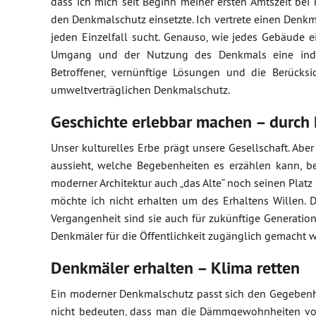
dass ich mich seit Beginn meiner ersten Amtszeit bei 
den Denkmalschutz einsetzte. Ich vertrete einen Den
jeden Einzelfall sucht. Genauso, wie jedes Gebäude 
Umgang und der Nutzung des Denkmals eine individ
Betroffener, vernünftige Lösungen und die Berück
umweltverträglichen Denkmalschutz.
Geschichte erlebbar machen – durch
Unser kulturelles Erbe prägt unsere Gesellschaft. Abe
aussieht, welche Begebenheiten es erzählen kann, be
moderner Architektur auch „das Alte“ noch seinen Platz 
möchte ich nicht erhalten um des Erhaltens Willen. 
Vergangenheit sind sie auch für zukünftige Generation
Denkmäler für die Öffentlichkeit zugänglich gemacht 
Denkmäler erhalten – Klima retten
Ein moderner Denkmalschutz passt sich den Gegebenhe
nicht bedeuten, dass man die Dämmgewohnheiten von 