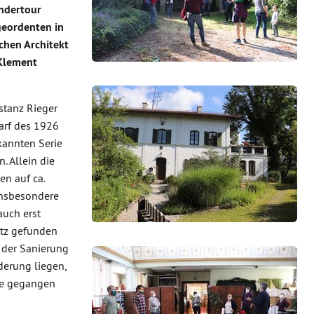
andertour
geordenten in
chen Architekt
 Klement
stanz Rieger
arf des 1926
kannten Serie
. Allein die
en auf ca.
insbesondere
auch erst
tz gefunden
g der Sanierung
derung liegen,
ne gegangen