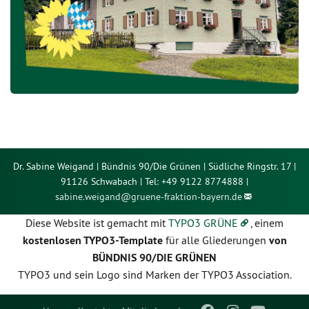
Dr. Sabine Weigand | Bündnis 90/Die Grünen | Südliche Ringstr. 17 |
91126 Schwabach | Tel: +49 9122 8774888 |
sabine.weigand@
gruene-fraktion-bayern.de
Diese Website ist gemacht mit
TYPO3 GRÜNE
, einem
kostenlosen TYPO3-Template
für alle Gliederungen
von
BÜNDNIS 90/DIE GRÜNEN
TYPO3 und sein Logo sind Marken der TYPO3 Association.