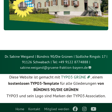
Dr. Sabine Weigand | Bündnis 90/Die Grünen | Südliche Ringstr. 17 |
91126 Schwabach | Tel: +49 9122 8774888 |
sabine.weigand@
gruene-fraktion-bayern.de
Diese Website ist gemacht mit
TYPO3 GRÜNE
, einem
kostenlosen TYPO3-Template
für alle Gliederungen
von
BÜNDNIS 90/DIE GRÜNEN
TYPO3 und sein Logo sind Marken der TYPO3 Association.
Home
Kontakt
Mitglied werden