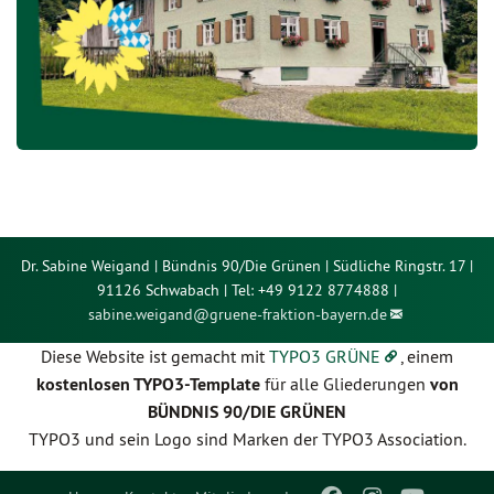
Dr. Sabine Weigand | Bündnis 90/Die Grünen | Südliche Ringstr. 17 |
91126 Schwabach | Tel: +49 9122 8774888 |
sabine.weigand@
gruene-fraktion-bayern.de
Diese Website ist gemacht mit
TYPO3 GRÜNE
, einem
kostenlosen TYPO3-Template
für alle Gliederungen
von
BÜNDNIS 90/DIE GRÜNEN
TYPO3 und sein Logo sind Marken der TYPO3 Association.