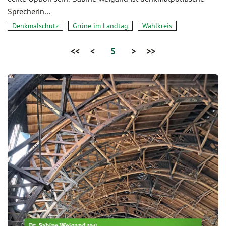
Sprecherin…
Denkmalschutz
Grüne im Landtag
Wahlkreis
<<
<
5
>
>>