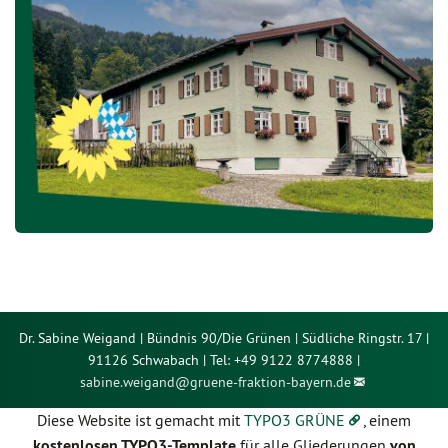
Dr. Sabine Weigand | Bündnis 90/Die Grünen | Südliche Ringstr. 17 |
91126 Schwabach | Tel: +49 9122 8774888 |
sabine.weigand@
gruene-fraktion-bayern.de
Diese Website ist gemacht mit
TYPO3 GRÜNE
, einem
kostenlosen TYPO3-Template
für alle Gliederungen
von