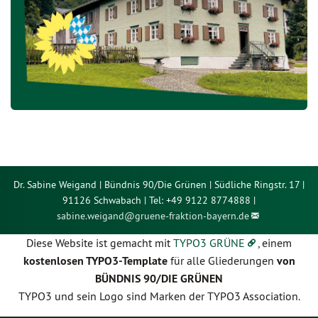
Dr. Sabine Weigand | Bündnis 90/Die Grünen | Südliche Ringstr. 17 |
91126 Schwabach | Tel: +49 9122 8774888 |
sabine.weigand@
gruene-fraktion-bayern.de
Diese Website ist gemacht mit
TYPO3 GRÜNE
, einem
kostenlosen TYPO3-Template
für alle Gliederungen
von
BÜNDNIS 90/DIE GRÜNEN
TYPO3 und sein Logo sind Marken der TYPO3 Association.