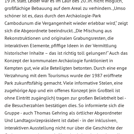
19 Jh. statt. Leider war es im Lauf des 20. Jh. nicht möglich,
großflächige Bebauung auf dem Areal zu verhindern. „Umso
schöner ist es, dass durch den Archäologie-Park
Cambodunum die Vergangenheit wieder erlebbar wird,“ zeigt
sich die Abgeordnete beeindruckt. „Die Mischung aus
Rekonstruktionen und originalen Grabungsresten, die
interaktiven Elemente, pfiffige Ideen in der Vermittlung
historischer Inhalte – das ist richtig toll gelungen!“ Auch das
Konzept der kommunalen Archäologie funktioniert in
Kempten gut, wie alle Beteiligten betonten. Durch eine enge
Verzahnung mit dem Tourismus wurde der 1987 eröffnete
Park zukunftsfähig gemacht. Viele informative Stelen, eine
zugehörige App und ein offenes Konzept (ein Großteil ist
ohne Eintritt zugänglich) tragen zur großen Beliebtheit bei -
die Besucherzahlen bestätigen dies. So informierte sich die
Gruppe - auch Thomas Gehring als örtlicher Abgeordneter
Und Landtagsvizepräsident ist dabei - in der inklusiven,
interaktiven Ausstellung nicht nur über die Geschichte der