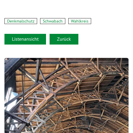
Denkmalschutz
Schwabach
Wahlkreis
Listenansicht
Zurück