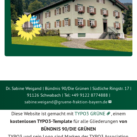
Dr. Sabine Weigand | Bündnis 90/Die Grünen | Südliche Ringstr. 17 |
91126 Schwabach | Tel: +49 9122 8774888 |
sabine.weigand@
gruene-fraktion-bayern.de
Diese Website ist gemacht mit
TYPO3 GRÜNE
, einem
kostenlosen TYPO3-Template
für alle Gliederungen
von
BÜNDNIS 90/DIE GRÜNEN
TYPO3 und sein Logo sind Marken der TYPO3 Association.