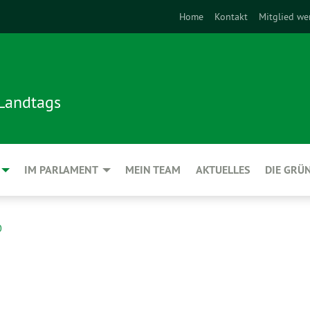
Home
Kontakt
Mitglied we
 Landtags
IM PARLAMENT
MEIN TEAM
AKTUELLES
DIE GRÜ
0