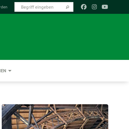
rden
NEN