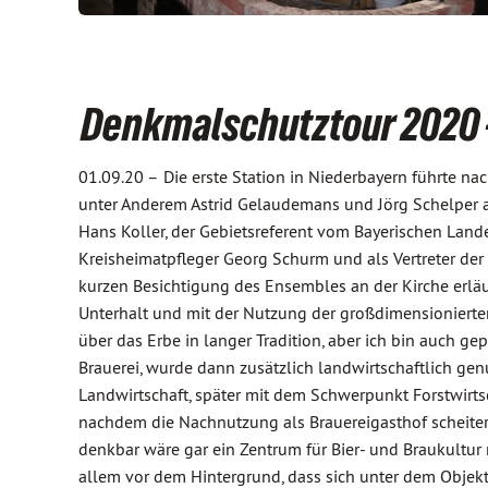
Denkmalschutztour 2020 
01.09.20 –
Die erste Station in Niederbayern führte na
unter Anderem Astrid Gelaudemans und Jörg Schelper als
Hans Koller, der Gebietsreferent vom Bayerischen La
Kreisheimatpfleger Georg Schurm und als Vertreter der
kurzen Besichtigung des Ensembles an der Kirche erlä
Unterhalt und mit der Nutzung der großdimensionierte
über das Erbe in langer Tradition, aber ich bin auch ge
Brauerei, wurde dann zusätzlich landwirtschaftlich gen
Landwirtschaft, später mit dem Schwerpunkt Forstwirtsc
nachdem die Nachnutzung als Brauereigasthof scheitert
denkbar wäre gar ein Zentrum für Bier- und Braukultur
allem vor dem Hintergrund, dass sich unter dem Objekt