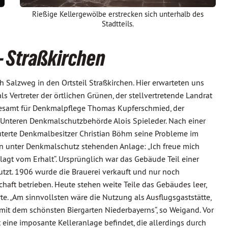
Rießige Kellergewölbe erstrecken sich unterhalb des
Stadtteils.
- Straßkirchen
ch Salzweg in den Ortsteil Straßkirchen. Hier erwarteten uns
 Vertreter der örtlichen Grünen, der stellvertretende Landrat
ndesamt für Denkmalpflege Thomas Kupferschmied, der
 Unteren Denkmalschutzbehörde Alois Spieleder. Nach einer
uterte Denkmalbesitzer Christian Böhm seine Probleme im
n unter Denkmalschutz stehenden Anlage: „Ich freue mich
plagt vom Erhalt“. Ursprünglich war das Gebäude Teil einer
utzt. 1906 wurde die Brauerei verkauft und nur noch
haft betrieben. Heute stehen weite Teile das Gebäudes leer,
e. „Am sinnvollsten wäre die Nutzung als Ausflugsgaststätte,
 mit dem schönsten Biergarten Niederbayerns“, so Weigand. Vor
 eine imposante Kelleranlage befindet, die allerdings durch