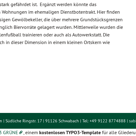
stark gefährdet ist. Ergänzt werden könnte das
Wohnungen im ehemaligen Dienstbotentrakt. Hier finden
iesigen Gewölbekeller, die über mehrere Grundstücksgrenzen
glich Biervorräte gelagert wurden. Mittlerweile wurden die
llenfußball trainieren oder auch als Autowerkstatt. Die
ich in dieser Dimension in einem kleinen Ortskern wie
n | Südliche Ringstr. 17 | 91126 Schwabach | Tel: +49 9122 8774888 |
sab
3 GRÜNE
, einem
kostenlosen TYPO3-Template
für alle Gliede