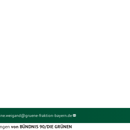
ine.weigand@
gruene-fraktion-bayern.de
rungen
von BÜNDNIS 90/DIE GRÜNEN