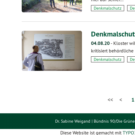
Denkmalschutz
De
Denkmalschutz
04.08.20
-
Kloster wi
kritisiert behördlic
Denkmalschutz
De
<<
<
1
Dr. Sabine Weigand | Bündnis 90/Die Grüne
Diese Website ist gemacht mit
TYPO