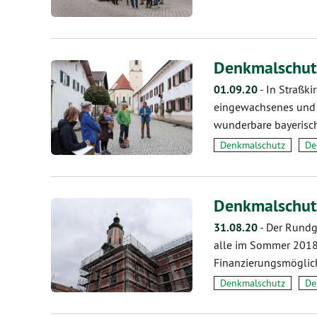
Denkmalschutz
01.09.20
-
In Straßki
eingewachsenes und l
wunderbare bayerisch
Denkmalschutz
De
Denkmalschutz
31.08.20
-
Der Rundga
alle im Sommer 2018 
Finanzierungsmöglic
Denkmalschutz
De