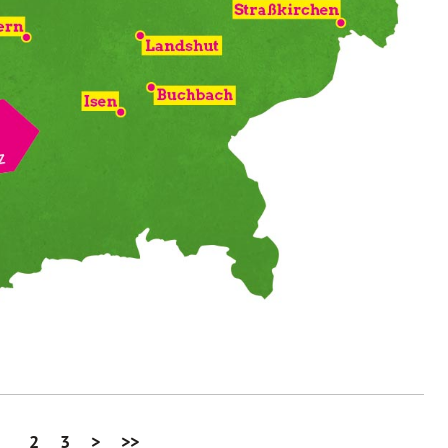
2
3
>
>>