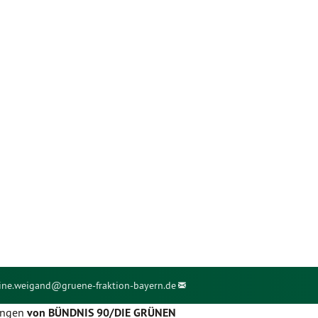
ine.weigand@
gruene-fraktion-bayern.de
rungen
von BÜNDNIS 90/DIE GRÜNEN