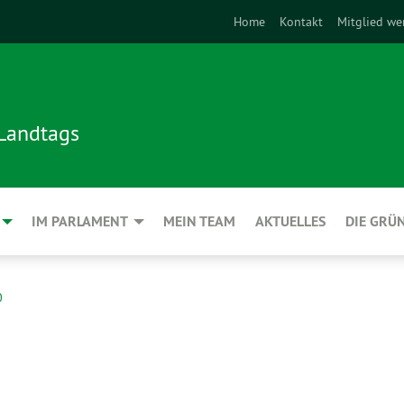
Home
Kontakt
Mitglied we
 Landtags
IM PARLAMENT
MEIN TEAM
AKTUELLES
DIE GRÜ
0