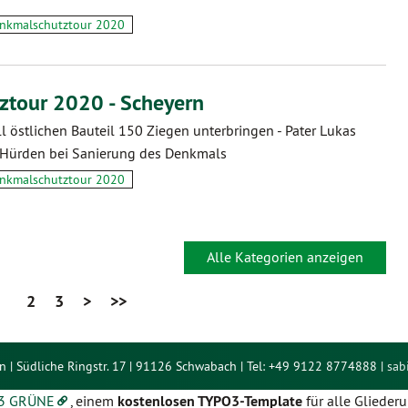
nkmalschutztour 2020
tour 2020 - Scheyern
ll östlichen Bauteil 150 Ziegen unterbringen - Pater Lukas
he Hürden bei Sanierung des Denkmals
nkmalschutztour 2020
Alle Kategorien anzeigen
2
3
>
>>
n | Südliche Ringstr. 17 | 91126 Schwabach | Tel: +49 9122 8774888 |
sab
3 GRÜNE
, einem
kostenlosen TYPO3-Template
für alle Gliede