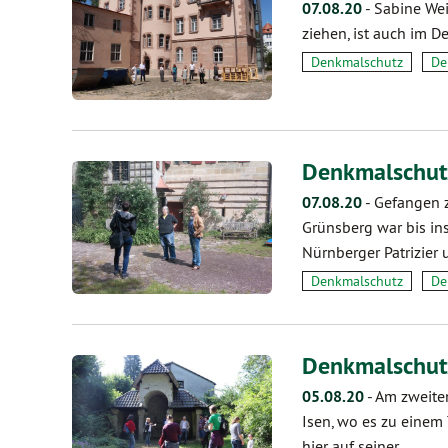
07.08.20
-
Sabine Wei
ziehen, ist auch im D
Denkmalschutz
De
Denkmalschutz
07.08.20
-
Gefangen z
Grünsberg war bis ins
Nürnberger Patrizier
Denkmalschutz
De
Denkmalschutz
05.08.20
-
Am zweiten
Isen, wo es zu einem
hier auf seiner…