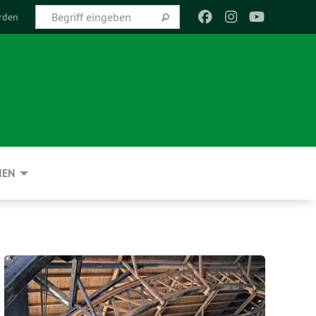
rden
NEN