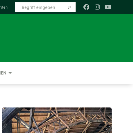
rden
NEN