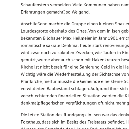
Schaufenstern vermeiden. Viele Kommunen haben dam
Erfahrungen gemacht“, so Weigand.
Anschließend machte die Gruppe einen kleinen Spazie
Lourdesgrotte oberhalb des Ortes. Von dem in Isen ge
bekannten Bildhauer Max Heilmeier im Jahr 1901 erricht
romantische sakrale Denkmal heute stark renovierungsb
wird zwar noch zu sakralen Zwecken, wie Taufen in Ein
genutzt, wurde aber auch schon mit Hakenkreuzen besc
Kirche ist nicht bereit für eine Sanierung Geld in die 
Wichtig wäre die Wiederherstellung der Sichtachse von
Pfarrkirche, hierfür müsste die Gemeinde eine kleine S
verwilderten Baubestand schlagen. Aufgrund ihrer sich
verschlechternden finanziellen Situation werden die Ki
denkmalpflegerischen Verpflichtungen oft nicht mehr g
Die letzte Station des Rundgangs in Isen war das den
Forsthaus, dass sich im Besitz des Freistaats befindet. H