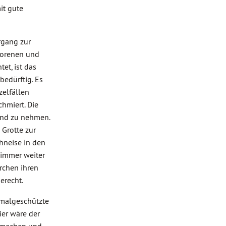
it gute
rgang zur
borenen und
et, ist das
edürftig. Es
zelfällen
hmiert. Die
Hand zu nehmen.
 Grotte zur
chneise in den
 immer weiter
rchen ihren
erecht.
kmalgeschützte
ier wäre der