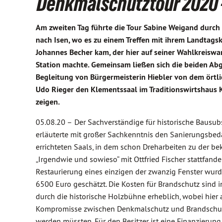
Denkmalschutztour 2020 -
Am zweiten Tag führte die Tour Sabine Weigand durc
nach Isen, wo es zu einem Treffen mit ihrem Landtags
Johannes Becher kam, der hier auf seiner Wahlkreisw
Station machte. Gemeinsam ließen sich die beiden Ab
Begleitung von Bürgermeisterin Hiebler von dem örtli
Udo Rieger den Klementssaal im Traditionswirtshaus
zeigen.
05.08.20 –
Der Sachverständige für historische Bausub
erläuterte mit großer Sachkenntnis den Sanierungsbed
errichteten Saals, in dem schon Dreharbeiten zu der be
„Irgendwie und sowieso“ mit Ottfried Fischer stattfanden
Restaurierung eines einzigen der zwanzig Fenster wurd
6500 Euro geschätzt. Die Kosten für Brandschutz sind 
durch die historische Holzbühne erheblich, wobei hier 
Kompromisse zwischen Denkmalschutz und Brandschu
werden müssten. Für den Besitzer ist eine Finanzierun