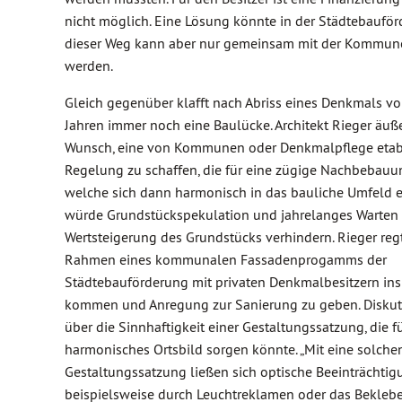
nicht möglich. Eine Lösung könnte in der Städtebauför
dieser Weg kann aber nur gemeinsam mit der Kommu
werden.
Gleich gegenüber klafft nach Abriss eines Denkmals vo
Jahren immer noch eine Baulücke. Architekt Rieger äuß
Wunsch, eine von Kommunen oder Denkmalpflege etabl
Regelung zu schaffen, die für eine zügige Nachbebauun
welche sich dann harmonisch in das bauliche Umfeld ei
würde Grundstückspekulation und jahrelanges Warten 
Wertsteigerung des Grundstücks verhindern. Rieger regt
Rahmen eines kommunalen Fassadenprogamms der
Städtebauförderung mit privaten Denkmalbesitzern ins
kommen und Anregung zur Sanierung zu geben. Diskut
über die Sinnhaftigkeit einer Gestaltungssatzung, die fü
harmonisches Ortsbild sorgen könnte. „Mit eine solche
Gestaltungssatzung ließen sich optische Beeinträchtig
beispielsweise durch Leuchtreklamen oder das Bekleb