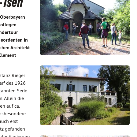
 Isen
h Oberbayern
kollegen
andertour
geordenten in
chen Architekt
 Klement
stanz Rieger
arf des 1926
kannten Serie
. Allein die
en auf ca.
insbesondere
auch erst
tz gefunden
g der Sanierung