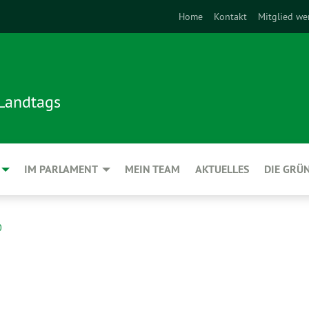
Home
Kontakt
Mitglied we
 Landtags
IM PARLAMENT
MEIN TEAM
AKTUELLES
DIE GRÜ
0