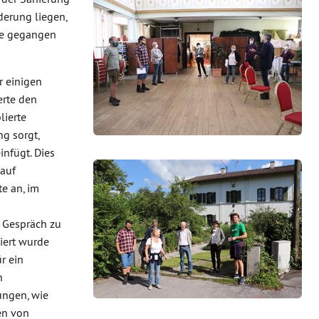
derung liegen,
ne gegangen
r einigen
erte den
ierte
g sorgt,
nfügt. Dies
auf
e an, im
 Gespräch zu
iert wurde
r ein
n
ungen, wie
en von