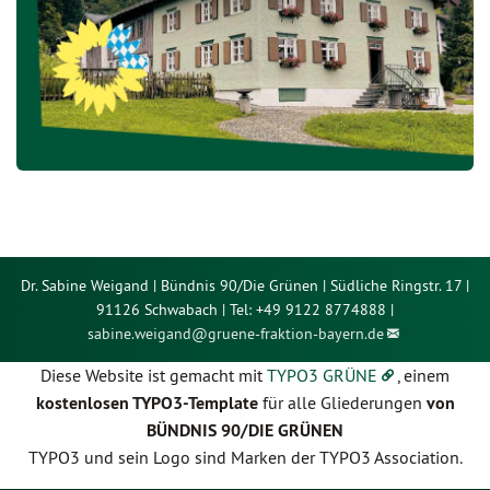
Dr. Sabine Weigand | Bündnis 90/Die Grünen | Südliche Ringstr. 17 |
91126 Schwabach | Tel: +49 9122 8774888 |
sabine.weigand@
gruene-fraktion-bayern.de
Diese Website ist gemacht mit
TYPO3 GRÜNE
, einem
kostenlosen TYPO3-Template
für alle Gliederungen
von
BÜNDNIS 90/DIE GRÜNEN
TYPO3 und sein Logo sind Marken der TYPO3 Association.