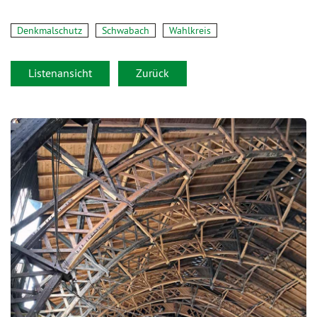
Denkmalschutz
Schwabach
Wahlkreis
Listenansicht
Zurück