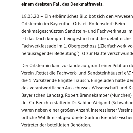
einem dreisten Fall des Denkmalfrevels.
18.05.20 –
Ein erbärmliches Bild bot sich den Anwese
Ortstermin im Bayreuther Ortsteil Rödensdorf: Beim
denkmalgeschützten Sandstein- und Fachwerkhaus im
ist das Dach komplett eingestürzt und die detailreiche
Fachwerkfassade im 1. Obergeschoss („Zierfachwerk v
herausragender Bedeutung“) ist zur Hälfte verschwund
Der Ortstermin kam zustande aufgrund einer Petition d
Verein „Rettet die Fachwerk- und Sandsteinhäuser! e.V.“,
die 1. Vorsitzende Brigitte Trausch. Eingeladen hatte de
des verantwortlichen Ausschusses Wissenschaft und K
Bayerischen Landtag, Robert Brannekämper (München
der Co-Berichterstatterin Dr. Sabine Weigand (Schwab
waren neben einer großen Anzahl interessierter Vereins
örtliche Wahlkreisabgeordnete Gudrun Brendel-Fischer
Vertreter der beteiligten Behörden.