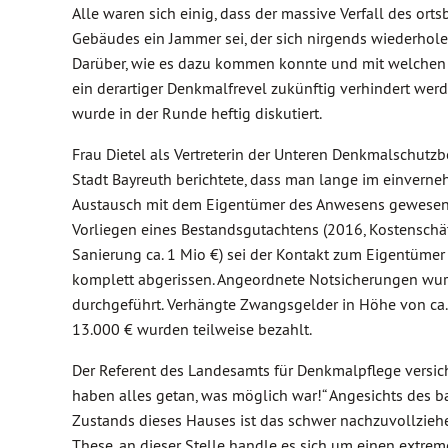
Alle waren sich einig, dass der massive Verfall des ort
Gebäudes ein Jammer sei, der sich nirgends wiederhole
Darüber, wie es dazu kommen konnte und mit welch
ein derartiger Denkmalfrevel zukünftig verhindert wer
wurde in der Runde heftig diskutiert.
Frau Dietel als Vertreterin der Unteren Denkmalschutz
Stadt Bayreuth berichtete, dass man lange im einvern
Austausch mit dem Eigentümer des Anwesens gewesen 
Vorliegen eines Bestandsgutachtens (2016, Kostenschä
Sanierung ca. 1 Mio €) sei der Kontakt zum Eigentümer
komplett abgerissen. Angeordnete Notsicherungen wur
durchgeführt. Verhängte Zwangsgelder in Höhe von ca.
13.000 € wurden teilweise bezahlt.
Der Referent des Landesamts für Denkmalpflege versich
haben alles getan, was möglich war!“ Angesichts des b
Zustands dieses Hauses ist das schwer nachzuvollziehe
These, an dieser Stelle handle es sich um einen extreme