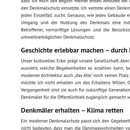
dass ich mich seit Beginn meiner ersten Amtszeit bei 
den Denkmalschutz einsetzte. Ich vertrete einen Den
jeden Einzelfall sucht. Genauso, wie jedes Gebäude 
Umgang und der Nutzung des Denkmals eine individ
Betroffener, vernünftige Lösungen und die Berück
umweltverträglichen Denkmalschutz.
Geschichte erlebbar machen – durch
Unser kulturelles Erbe prägt unsere Gesellschaft. Abe
aussieht, welche Begebenheiten es erzählen kann, be
moderner Architektur auch „das Alte“ noch seinen Platz 
möchte ich nicht erhalten um des Erhaltens Willen. 
Vergangenheit sind sie auch für zukünftige Generation
Denkmäler für die Öffentlichkeit zugänglich gemacht 
Denkmäler erhalten – Klima retten
Ein moderner Denkmalschutz passt sich den Gegebenhe
nicht bedeuten, dass man die Dämmgewohnheiten von 