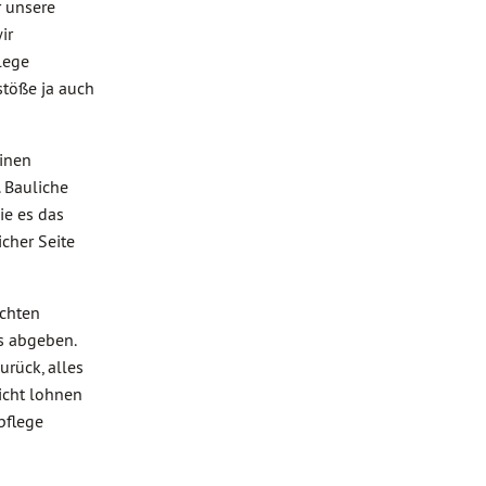
 unsere
ir
lege
stöße ja auch
einen
 Bauliche
ie es das
cher Seite
echten
s abgeben.
urück, alles
icht lohnen
pflege