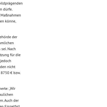
sbildprägenden
n dürfe.
en Maßnahmen
den könne,
behörde der
ehmlichen
sei. Nach
tzung für die
 jedoch
den nicht
 8750 € bzw.
erte: „Wir
aulichen
n. Auch der
n Einzelfall,