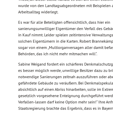
wurde von den Landtagsabgeordneten mit Beispielen 
Arbeitsalltag widerlegt.
Es war für alle Beteiligten offensichtlich, dass hier ein
sanierungsunwilliger Eigentümer den Verfall des Gebä
in Kauf nimmt. Leider spielen zeitintensive Verwaltung
solchen Eigentümern in die Karten. Robert Brannekämp
sogar von einem „Multiorganversagen aller damit befa
Behörden, das ich nicht mehr mitmachen will“.
Sabine Weigand fordert ein schärferes Denkmalschutzg
es besser möglich werde, unwillige Besitzer dazu zu br
notwendige Sanierungen zeitnah auszuführen oder ab
gefährdete Gebäude zu veräußern. Bei Denkmalspekula
absichtlich auf einen Abriss hinarbeiten, solle im Extre
gesetzlich vorgesehene Enteignung durchgeführt werde
Verfallen-lassen darf keine Option mehr sein!“ Ihre Anf
Staatsregierung brachte das Ergebnis, dass es in Bayer