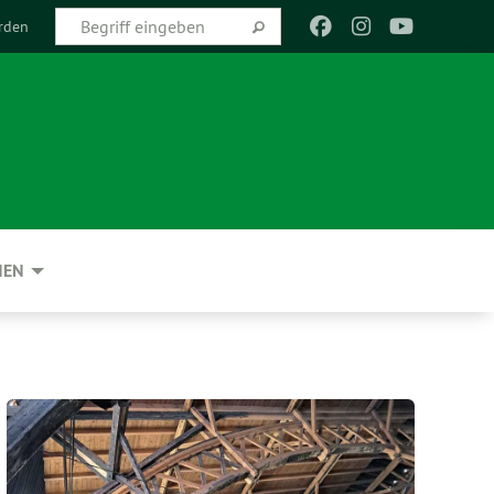
rden
NEN