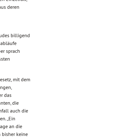
aus deren
udes billigend
sabläufe
er sprach
ssten
esetz, mit dem
ingen,
er das
nten, die
mfall auch die
n. „Ein
rage an die
n bisher keine