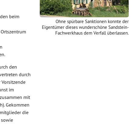
nden beim
Ohne spürbare Sanktionen konnte der
Eigentümer dieses wunderschöne Sandstein-
 Ortszentrum
Fachwerkhaus dem Verfall überlassen.
on
en.
urch den
 vertreten durch
r Vorsitzende
unst im
) zusammen mit
ach). Gekommen
mitglieder die
 sowie