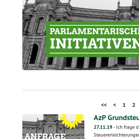
<<
<
1
2
AzP Grundste
27.11.19
-
Ich frage 
Steuererleichterunge