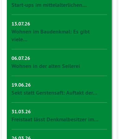
Start-ups im mittelalterlichen…
13.07.26
Wohnen im Baudenkmal: Es gibt
viele…
06.07.26
Wohnen in der alten Seilerei
19.06.26
Sekt statt Gerstensaft: Auftakt der…
31.03.26
Freistaat lässt Denkmalbesitzer im…
26.03.26