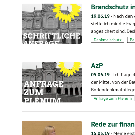
Brandschutz in
19.06.19
-
Nach den e
stelle ich mir die Fr
abgesichert sind. De
Denkmalschutz
Pa
AzP
05.06.19
-
Ich frage
der Mittel von der Ba
Bodendenkmalpflege 
Anfrage zum Plenum
Rede zur fina
15.05.19
-
Meine ers