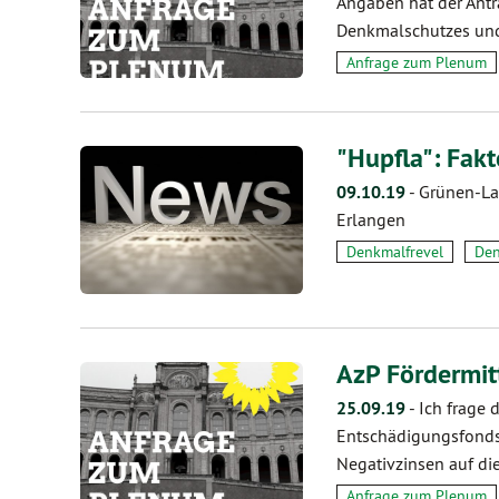
Angaben hat der Antr
Denkmalschutzes un
Anfrage zum Plenum
"Hupfla": Fak
09.10.19
-
Grünen-La
Erlangen
Denkmalfrevel
Den
AzP Fördermit
25.09.19
-
Ich frage 
Entschädigungsfonds
Negativzinsen auf di
Anfrage zum Plenum