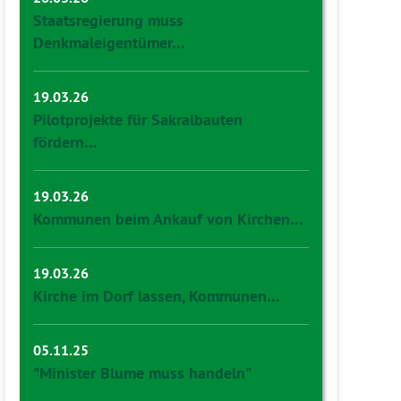
Staatsregierung muss
Denkmaleigentümer…
19.03.26
Pilotprojekte für Sakralbauten
fördern…
19.03.26
Kommunen beim Ankauf von Kirchen…
19.03.26
Kirche im Dorf lassen, Kommunen…
05.11.25
"Minister Blume muss handeln"