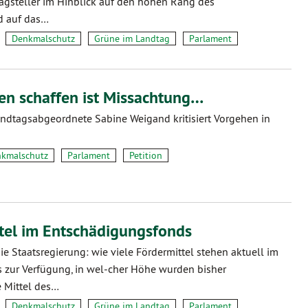
agsteller im Hinblick auf den hohen Rang des
d auf das…
Denkmalschutz
Grüne im Landtag
Parlament
ten schaffen ist Missachtung…
ndtagsabgeordnete Sabine Weigand kritisiert Vorgehen in
kmalschutz
Parlament
Petition
tel im Entschädigungsfonds
die Staatsregierung: wie viele Fördermittel stehen aktuell im
 zur Verfügung, in wel-cher Höhe wurden bisher
e Mittel des…
Denkmalschutz
Grüne im Landtag
Parlament