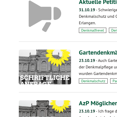
Aktuelle Petit
31.10.19
-
Schwierige
Denkmalschutz und O
Erlangen.
Denkmalfrevel
Den
Gartendenkmäl
23.10.19
-
Auch Garte
der Denkmalpflege un
wurden Gartendenkm
Denkmalschutz
Pa
AzP Möglicher
23.10.19
-
Ich frage 