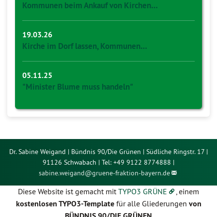
Kommunen beim Ankauf von Kirchen…
19.03.26
Kirche im Dorf lassen, Kommunen…
05.11.25
"Minister Blume muss handeln"
Dr. Sabine Weigand | Bündnis 90/Die Grünen | Südliche Ringstr. 17 |
91126 Schwabach | Tel: +49 9122 8774888 |
sabine.weigand@
gruene-fraktion-bayern.de
Diese Website ist gemacht mit
TYPO3 GRÜNE
, einem
kostenlosen TYPO3-Template
für alle Gliederungen
von
BÜNDNIS 90/DIE GRÜNEN