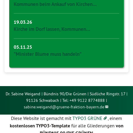
Kommunen beim Ankauf von Kirchen…
19.03.26
Kirche im Dorf lassen, Kommunen…
05.11.25
"Minister Blume muss handeln"
Dr. Sabine Weigand | Bündnis 90/Die Grünen | Südliche Ringstr. 17 |
91126 Schwabach | Tel: +49 9122 8774888 |
sabine.weigand@
gruene-fraktion-bayern.de
Diese Website ist gemacht mit
TYPO3 GRÜNE
, einem
kostenlosen TYPO3-Template
für alle Gliederungen
von