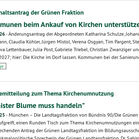
altsantrag der Grünen Fraktion
unen beim Ankauf von Kirchen unterstütz
.26
-
Änderungsantrag der Abgeordneten Katharina Schulze, Johanne
nn, Claudia Köhler, Jürgen Mistol, Verena Osgyan, Tim Pargent,
Eva Lettenbauer, Julia Post, Gabriele Triebel, Christian Zwanzige
027; hier: Die Kirche im Dorf lassen. Kommunen bei der Sanieru
ge
semitteilung zum Thema Kirchenumnutzung
ister Blume muss handeln"
.25
-
München – Die Landtagsfraktion von Bündnis 90/Die Grünen 
ufgreift, einen Runden Tisch zum Thema Kirchenumnutzungen einz
echenden Antrag der Grünen Landtagsfraktion im Bildungsausschus
nkmalpolitische Sprecherin der Grünen Landtagsfraktion, Dr. Sabi