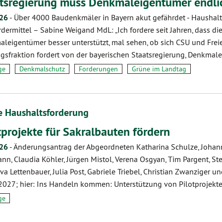
tsregierung muss Denkmaleigentümer endlic
.26
-
Über 4000 Baudenkmäler in Bayern akut gefährdet - Haushalt
rdermittel – Sabine Weigand MdL: „Ich fordere seit Jahren, dass
leigentümer besser unterstützt, mal sehen, ob sich CSU und Frei
gsfraktion fordert von der bayerischen Staatsregierung, Denkma
ge
Denkmalschutz
Forderungen
Grüne im Landtag
e Haushaltsforderung
tprojekte für Sakralbauten fördern
.26
-
Änderungsantrag der Abgeordneten Katharina Schulze, Johanne
nn, Claudia Köhler, Jürgen Mistol, Verena Osgyan, Tim Pargent,
Eva Lettenbauer, Julia Post, Gabriele Triebel, Christian Zwanzige
027; hier: Ins Handeln kommen: Unterstützung von Pilotprojek
ge