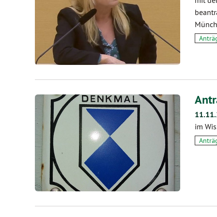
beantr
Münche
Anträ
Antr
11.11
im Wi
Anträ