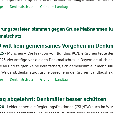
ge
Denkmalschutz
Grüne im Landtag
erungsparteien stimmen gegen Grüne Maßnahmen für 
malschutz
 will kein gemeinsames Vorgehen im Denkm
.25
-
München – Die Fraktion von Bündnis 90/Die Grünen legte d
025 vier Anträge vor, die den Denkmalschutz in Bayern deutlich en
e ab und zeigten keine Bereitschaft, sich gemeinsam auf mehr Bürg
 Weigand, denkmalpolitische Sprecherin der Grünen Landtagsfra
ge
Denkmalschutz
Grüne im Landtag
ag abgelehnt: Denkmäler besser schützen
.20
-
Leider haben die Regierungsfraktionen (CSU/FW) auch im Wi
r selben Begründung wie im schon im Bauausschuss abgelehnt, ma