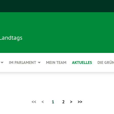
 Landtags
IM PARLAMENT
MEIN TEAM
AKTUELLES
DIE GRÜ
<<
<
1
2
>
>>