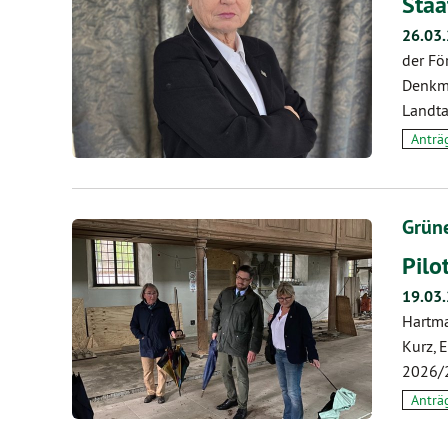
Staa
26.03
der Fö
Denkma
Landta
Anträ
Grün
Pilo
19.03
Hartma
Kurz, 
2026/2
Anträ