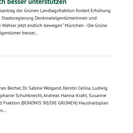
h besser unterstützen
santrag der Grünen Landtagsfraktion fordert Erhöhung
 die Staatsregierung Denkmaleigentümerinnen und
e Wähler jetzt endlich bewegen“ München - Die Grüne
leigentümer besser…
s Becher, Dr. Sabine Weigand, Kerstin Celina, Ludwig
 Stephanie Schuhknecht, Andreas Hanna-Krahl, Susanne
r und Fraktion (BÜNDNIS 90/DIE GRÜNEN) Haushaltsplan
ten…