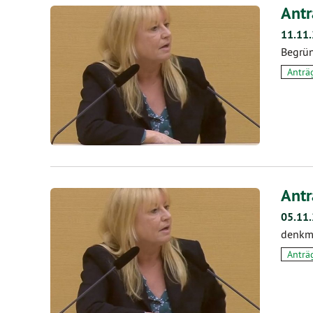
Antr
11.11
Begrün
Anträ
Antr
05.11
denkma
Anträ