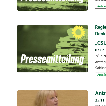
Anträ
Regi
Denk
„CSU
03.03
26.2.2
Anträg
Sabine
Anträ
Antr
25.11
mit de