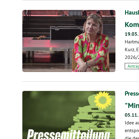
Haush
Komm
19.03
Hartma
Kurz, 
2026/2
Anträ
Pres
"Min
05.11
Idee a
entspr
die de