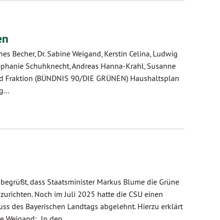
en
s Becher, Dr. Sabine Weigand, Kerstin Celina, Ludwig
 Stephanie Schuhknecht, Andreas Hanna-Krahl, Susanne
r und Fraktion (BÜNDNIS 90/DIE GRÜNEN) Haushaltsplan
ng…
begrüßt, dass Staatsminister Markus Blume die Grüne
urichten. Noch im Juli 2025 hatte die CSU einen
s des Bayerischen Landtags abgelehnt. Hierzu erklärt
ne Weigand: „In den…