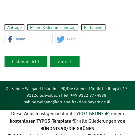
Anträge
Meine Reden im Landtag
Parlament
teilen
tweet
Listenansicht
Zurück
Dr. Sabine Weigand | Bündnis 90/Die Grünen | Südliche Ringstr. 17 |
91126 Schwabach | Tel: +49 9122 8774888 |
sabine.weigand@
gruene-fraktion-bayern.de
Diese Website ist gemacht mit
TYPO3 GRÜNE
, einem
kostenlosen TYPO3-Template
für alle Gliederungen
von
BÜNDNIS 90/DIE GRÜNEN