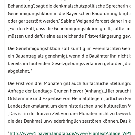
Behandlung“, sagt die denkmalschutzpolitische Sprecherin de
Genehmigungsfiktion in die Bayerischen Bauordnung birgt abe
oder gar zerstört werden.“ Sabine Weigand fordert daher in e
„Für den Fall, dass die Genehmigungsfiktion greift, sollte i
müssen und dafür eine ausreichende Fristverlängerung gewäh
Die Genehmigungsfiktion soll künftig im vereinfachten Gen
ein Bauantrag als genehmigt, wenn die Bauämter ihn nicht b
bereits im laufenden Gesetzgebungsverfahren gefordert, die 
abgelehnt. *
Die Frist von drei Monaten gilt auch für fachliche Stellungn
Anfrage der Landtags-Grünen hervor (Anhang). „Hier braucht 
Ortstermine und Expertise von Heimatpflegern, örtlichen Fac
Landesdenkmalamt, um dem historischen und kulturellen Wer
„Das ist in der kurzen Zeit von drei Monaten nicht zu bewerkst
die das Denkmal unwiederbringlich zerstören können. Das ka
*
http://www1.bayern.landtag.de/www/ElanTextAblage_WP1