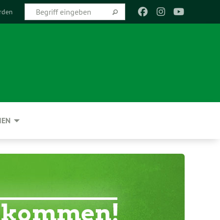
rden
NEN