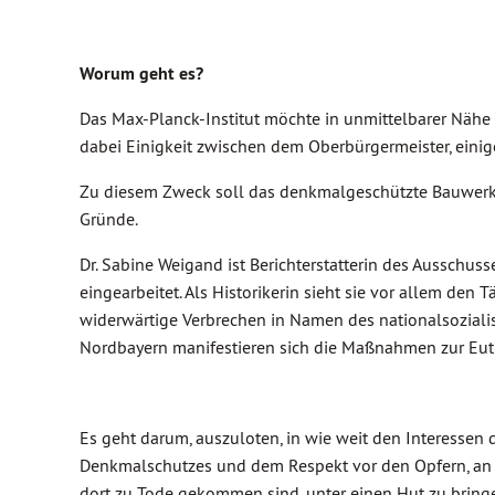
Worum geht es?
Das Max-Planck-Institut möchte in unmittelbarer Nähe 
dabei Einigkeit zwischen dem Oberbürgermeister, einig
Zu diesem Zweck soll das denkmalgeschützte Bauwerk d
Gründe.
Dr. Sabine Weigand ist Berichterstatterin des Ausschusse
eingearbeitet. Als Historikerin sieht sie vor allem den
widerwärtige Verbrechen in Namen des nationalsoziali
Nordbayern manifestieren sich die Maßnahmen zur Euth
Es geht darum, auszuloten, in wie weit den Interessen d
Denkmalschutzes und dem Respekt vor den Opfern, an 
dort zu Tode gekommen sind, unter einen Hut zu bring