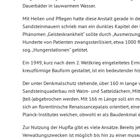
Dauerbäder in lauwarmem Wasser.
Mit Heilen und Pflegen hatte diese Anstalt gerade in d
Sandsteinmauern schrieb man ein dunkles Kapitel der Me
Phänomen „Geisteskrankheit“ sollte durch „Ausmerzung“
Hunderte von Patienten zwangssterilisiert, etwa 1000 f
sog. „Hungerstationen“ getötet.
Ein 1949, kurz nach dem 2. Weltkrieg eingeleitetes Ermi
kreuzförmige Bauform gestaltet, ist ein bedeutender his
Der unter Denkmalschutz stehende, über 160 m lange ve
Sandsteinquaderbau mit Walm- und Satteldächern, Mitte
(teil-)abgebrochen werden. Mit 166 m Länge soll ein ma
sich an florentinische Renaissancepalais orientiert, e
Planck-Institutes weichen, obwohl er als Baudenkmal e
Zur Nutzung der Hupfla gibt es viele Ansätze. Bereits j
Verwaltungszwecken ist möglich bis hin zu einer muse