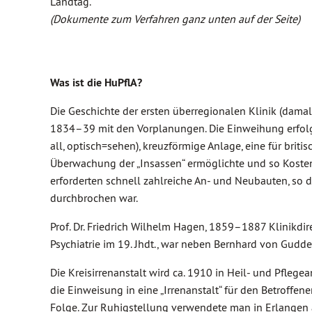
Landtag.
(Dokumente zum Verfahren ganz unten auf der Seite)
Was ist die HuPflA?
Die Geschichte der ersten überregionalen Klinik (damals
1834–39 mit den Vorplanungen. Die Einweihung erfolg
all, optisch=sehen), kreuzförmige Anlage, eine für briti
Überwachung der „Insassen“ ermöglichte und so Kosten
erforderten schnell zahlreiche An- und Neubauten, so d
durchbrochen war.
Prof. Dr. Friedrich Wilhelm Hagen, 1859–1887 Klinikdire
Psychiatrie im 19. Jhdt., war neben Bernhard von Gudde
Die Kreisirrenanstalt wird ca. 1910 in Heil- und Pflegea
die Einweisung in eine „Irrenanstalt“ für den Betroffen
Folge. Zur Ruhigstellung verwendete man in Erlangen