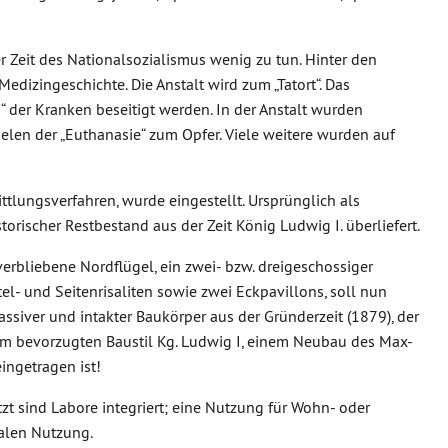
er Zeit des Nationalsozialismus wenig zu tun. Hinter den
dizingeschichte. Die Anstalt wird zum „Tatort“. Das
 der Kranken beseitigt werden. In der Anstalt wurden
ielen der „Euthanasie“ zum Opfer. Viele weitere wurden auf
ttlungsverfahren, wurde eingestellt. Ursprünglich als
torischer Restbestand aus der Zeit König Ludwig I. überliefert.
rbliebene Nordflügel, ein zwei- bzw. dreigeschossiger
l- und Seitenrisaliten sowie zwei Eckpavillons, soll nun
ssiver und intakter Baukörper aus der Gründerzeit (1879), der
inem bevorzugten Baustil Kg. Ludwig I, einem Neubau des Max-
ingetragen ist!
etzt sind Labore integriert; eine Nutzung für Wohn- oder
alen Nutzung.