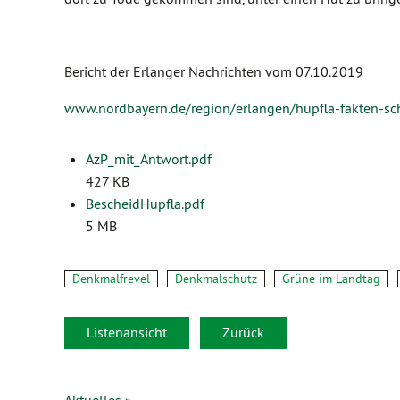
Bericht der Erlanger Nachrichten vom 07.10.2019
www.nordbayern.de/region/erlangen/hupfla-fakten-sc
AzP_mit_Antwort.pdf
427 KB
BescheidHupfla.pdf
5 MB
Denkmalfrevel
Denkmalschutz
Grüne im Landtag
Listenansicht
Zurück