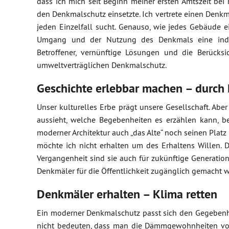
dass ich mich seit Beginn meiner ersten Amtszeit bei 
den Denkmalschutz einsetzte. Ich vertrete einen Den
jeden Einzelfall sucht. Genauso, wie jedes Gebäude 
Umgang und der Nutzung des Denkmals eine individ
Betroffener, vernünftige Lösungen und die Berück
umweltverträglichen Denkmalschutz.
Geschichte erlebbar machen – durch
Unser kulturelles Erbe prägt unsere Gesellschaft. Abe
aussieht, welche Begebenheiten es erzählen kann, be
moderner Architektur auch „das Alte“ noch seinen Platz 
möchte ich nicht erhalten um des Erhaltens Willen. 
Vergangenheit sind sie auch für zukünftige Generation
Denkmäler für die Öffentlichkeit zugänglich gemacht 
Denkmäler erhalten – Klima retten
Ein moderner Denkmalschutz passt sich den Gegebenhe
nicht bedeuten, dass man die Dämmgewohnheiten von 