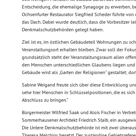
Entscheidung, die ehemalige Synagoge zu erwerben, bew
Ochsenfurter Restaurator Siegfried Scheder führte von 
das Dach. Dabei wurde deutlich, dass die Vorbesitzer 
Denkmalschutzbehörden gelegt haben.
Ziel ist es, im östlichen Gebäudeteil Wohnungen zu scha
Veranstaltungsort erhalten bleiben. Zwar soll der Fokus
grundsätzlich steht der Veranstaltungsraum allen off
den Menschen unterschiedlichen Glaubens liegen und 
Gebäude wird als „Garten der Religionen“ gestaltet; dor
Sabine Weigand freute sich über diese Entwicklung und 
sehe hier Menschen in Schlüsselpositionen, die es sic
Abschluss zu bringen.“
Bürgermeister Wilfried Saak und Alois Fischer in Vertre
Sommerhausener Architekt Friedrich Staib, ein ausgew
Die Untere Denkmalschutzbehörde ist mit zwei überaus e
Theresa Melchior, besetzt. Der zuständige Gebietsrefe