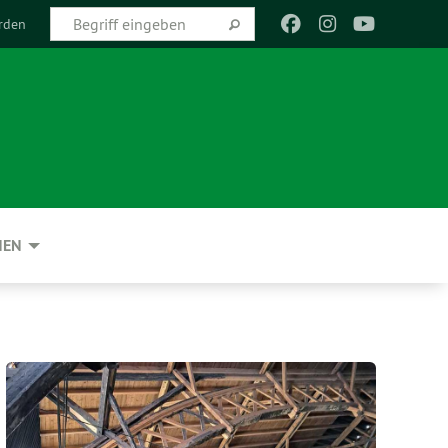
rden
NEN