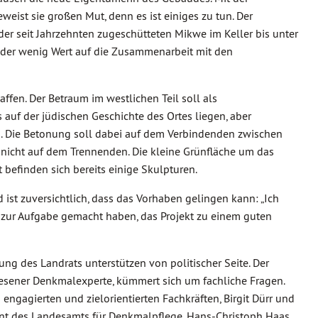
eist sie großen Mut, denn es ist einiges zu tun. Der
der seit Jahrzehnten zugeschütteten Mikwe im Keller bis unter
leider wenig Wert auf die Zusammenarbeit mit den
ffen. Der Betraum im westlichen Teil soll als
 auf der jüdischen Geschichte des Ortes liegen, aber
en. Die Betonung soll dabei auf dem Verbindenden zwischen
nicht auf dem Trennenden. Die kleine Grünfläche um das
t befinden sich bereits einige Skulpturen.
ist zuversichtlich, dass das Vorhaben gelingen kann: „Ich
h zur Aufgabe gemacht haben, das Projekt zu einem guten
tung des Landrats unterstützen von politischer Seite. Der
iesener Denkmalexperte, kümmert sich um fachliche Fragen.
ngagierten und zielorientierten Fachkräften, Birgit Dürr und
rent des Landesamts für Denkmalpflege, Hans-Christoph Haas,