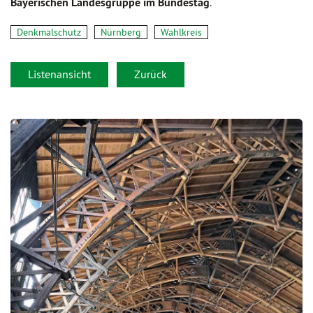
Bayerischen Landesgruppe im Bundestag
.
Denkmalschutz
Nürnberg
Wahlkreis
Listenansicht
Zurück