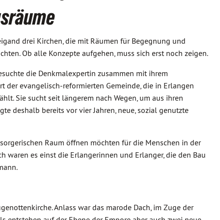
ngsräume
eigand drei Kirchen, die mit Räumen für Begegnung und
hten. Ob alle Konzepte aufgehen, muss sich erst noch zeigen.
besuchte die Denkmalexpertin zusammen mit ihrem
rt der evangelisch-reformierten Gemeinde, die in Erlangen
lt. Sie sucht seit längerem nach Wegen, um aus ihren
 deshalb bereits vor vier Jahren, neue, sozial genutzte
elsorgerischen Raum öffnen möchten für die Menschen in der
ich waren es einst die Erlangerinnen und Erlanger, die den Bau
lmann.
genottenkirche. Anlass war das marode Dach, im Zuge der
ls entstehen auf der Ebene der Empore aber auch zwei neue