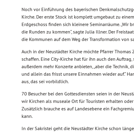
Noch vor Einführung des bayerischen Denkmalschutzges
Kirche. Der erste Stock ist komplett umgebaut zu ein
Erdgeschoss finden sich kleinere Seminarräume. „Wir 
die Runden zu kommen“, sagte Julia Illner. Der Freistaa
die Kommunen auf dem Weg der Transformation von sa
Auch in der Neustädter Kirche möchte Pfarrer Thomas Z
schaffen. Eine City-Kirche hat für ihn auch den Auftrag,
außerdem mehr Konzerte anbieten, „aber die Technik, d
und allein das frisst unsere Einnahmen wieder auf.“ Ha
aus, das sei vorbildlich.
70 Besucher bei den Gottesdiensten seien in der Neustä
wir Kirchen als museale Ort für Touristen erhalten oder 
Zusätzlich brauche es auf Landesebene ein Fachgremiu
kann.
In der Sakristei geht die Neustädter Kirche schon lä