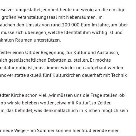
etzes umgestaltet, erinnert heute nur wenig an die einstige
em großen Veranstaltungssaal mit Nebenräumen, im
brauchen den Umsatz von rund 200 000 Euro im Jahre, um über
t müsse sich überlegen, welche Identität ihm wichtig ist und
kralen Räumen unterstützen.
eitler einen Ort der Begegnung, für Kultur und Austausch,
 sich gesellschaftlichen Debatten zu stellen. Er möchte
ie dafür nötig ist, muss immer wieder neu aufgebaut werden
nnover statte aktuell fünf Kulturkirchen dauerhaft mit Technik
dter Kirche schon viel, „wir müssen uns die Frage stellen, ob
ob wir sie beleben wollen, etwa mit Kultur“, so Zeitler.
m, das befindet, was denkmalfachlich in Kirchen möglich sein
nger neue Wege – im Sommer können hier Studierende einen