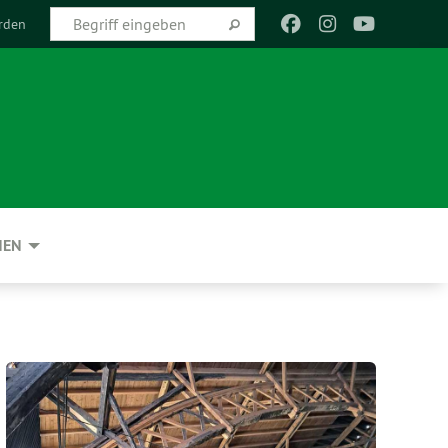
rden
NEN