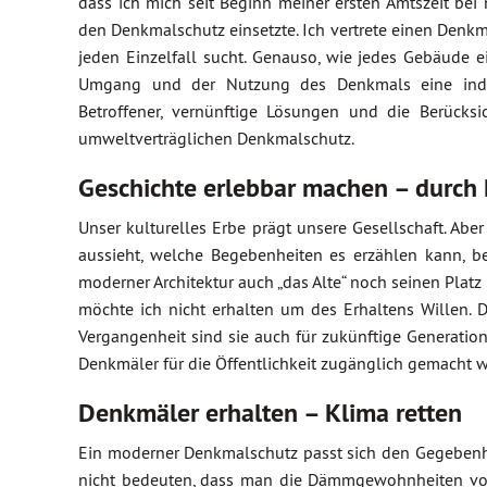
dass ich mich seit Beginn meiner ersten Amtszeit bei 
den Denkmalschutz einsetzte. Ich vertrete einen Den
jeden Einzelfall sucht. Genauso, wie jedes Gebäude 
Umgang und der Nutzung des Denkmals eine individ
Betroffener, vernünftige Lösungen und die Berück
umweltverträglichen Denkmalschutz.
Geschichte erlebbar machen – durch
Unser kulturelles Erbe prägt unsere Gesellschaft. Abe
aussieht, welche Begebenheiten es erzählen kann, be
moderner Architektur auch „das Alte“ noch seinen Platz 
möchte ich nicht erhalten um des Erhaltens Willen. 
Vergangenheit sind sie auch für zukünftige Generation
Denkmäler für die Öffentlichkeit zugänglich gemacht 
Denkmäler erhalten – Klima retten
Ein moderner Denkmalschutz passt sich den Gegebenhe
nicht bedeuten, dass man die Dämmgewohnheiten von 