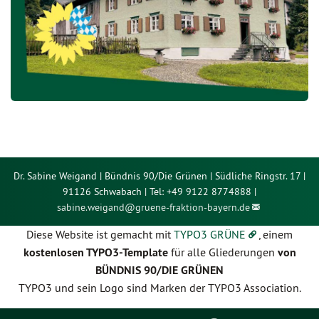
Dr. Sabine Weigand | Bündnis 90/Die Grünen | Südliche Ringstr. 17 |
91126 Schwabach | Tel: +49 9122 8774888 |
sabine.weigand@
gruene-fraktion-bayern.de
Diese Website ist gemacht mit
TYPO3 GRÜNE
, einem
kostenlosen TYPO3-Template
für alle Gliederungen
von
BÜNDNIS 90/DIE GRÜNEN
TYPO3 und sein Logo sind Marken der TYPO3 Association.