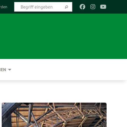
rden
NEN