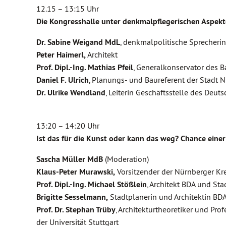
12.15 – 13:15 Uhr
Die Kongresshalle unter denkmalpflegerischen Aspek
Dr. Sabine Weigand MdL
, denkmalpolitische Sprecherin
Peter Haimerl,
Architekt
Prof. Dipl.-Ing. Mathias Pfeil
, Generalkonservator des 
Daniel F. Ulrich
, Planungs- und Baureferent der Stadt 
Dr. Ulrike Wendland
, Leiterin Geschäftsstelle des Deu
13:20 – 14:20 Uhr
Ist das für die Kunst oder kann das weg? Chance einer
Sascha Müller MdB
(Moderation)
Klaus-Peter Murawski,
Vorsitzender der Nürnberger Kr
Prof. Dipl.-Ing. Michael Stößlein
, Architekt BDA und St
Brigitte Sesselmann,
Stadtplanerin und Architektin BDA,
Prof. Dr. Stephan Trüby
, Architekturtheoretiker und Pr
der Universität Stuttgart