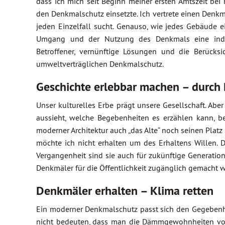
dass ich mich seit Beginn meiner ersten Amtszeit bei 
den Denkmalschutz einsetzte. Ich vertrete einen Den
jeden Einzelfall sucht. Genauso, wie jedes Gebäude 
Umgang und der Nutzung des Denkmals eine individ
Betroffener, vernünftige Lösungen und die Berück
umweltverträglichen Denkmalschutz.
Geschichte erlebbar machen – durch
Unser kulturelles Erbe prägt unsere Gesellschaft. Abe
aussieht, welche Begebenheiten es erzählen kann, be
moderner Architektur auch „das Alte“ noch seinen Platz 
möchte ich nicht erhalten um des Erhaltens Willen. 
Vergangenheit sind sie auch für zukünftige Generation
Denkmäler für die Öffentlichkeit zugänglich gemacht 
Denkmäler erhalten – Klima retten
Ein moderner Denkmalschutz passt sich den Gegebenhe
nicht bedeuten, dass man die Dämmgewohnheiten von 