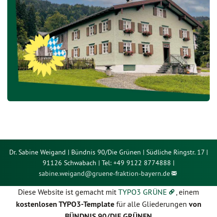
Dr. Sabine Weigand | Bündnis 90/Die Grünen | Südliche Ringstr. 17 |
91126 Schwabach | Tel: +49 9122 8774888 |
sabine.weigand@
gruene-fraktion-bayern.de
Diese Website ist gemacht mit
TYPO3 GRÜNE
, einem
kostenlosen TYPO3-Template
für alle Gliederungen
von
BÜNDNIS 90/DIE GRÜNEN