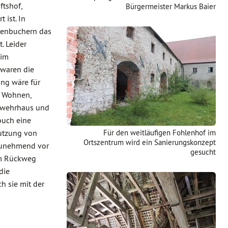
ftshof,
Bürgermeister Markus Baier
 ist. In
tenbuchern das
t. Leider
 im
 waren die
ng wäre für
s Wohnen,
rwehrhaus und
buch eine
utzung von
Für den weitläufigen Fohlenhof im
Ortszentrum wird ein Sanierungskonzept
 zunehmend vor
gesucht
dem Rückweg
die
h sie mit der