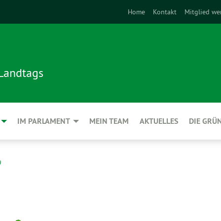
Home
Kontakt
Mitglied we
 Landtags
IM PARLAMENT
MEIN TEAM
AKTUELLES
DIE GRÜ
9