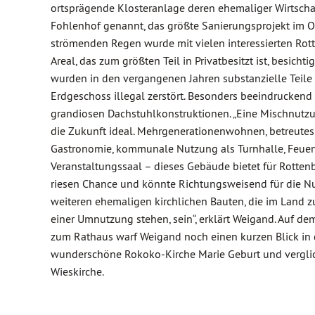
ortsprägende Klosteranlage deren ehemaliger Wirtscha
Fohlenhof genannt, das größte Sanierungsprojekt im Ort
strömenden Regen wurde mit vielen interessierten Rot
Areal, das zum größten Teil in Privatbesitzt ist, besichtig
wurden in den vergangenen Jahren substanzielle Teile
Erdgeschoss illegal zerstört. Besonders beeindruckend
grandiosen Dachstuhlkonstruktionen. „Eine Mischnutzu
die Zukunft ideal. Mehrgenerationenwohnen, betreute
Gastronomie, kommunale Nutzung als Turnhalle, Feue
Veranstaltungssaal – dieses Gebäude bietet für Rotten
riesen Chance und könnte Richtungsweisend für die N
weiteren ehemaligen kirchlichen Bauten, die im Land
einer Umnutzung stehen, sein“, erklärt Weigand. Auf 
zum Rathaus warf Weigand noch einen kurzen Blick in 
wunderschöne Rokoko-Kirche Marie Geburt und verglic
Wieskirche.