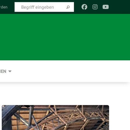
rden
NEN