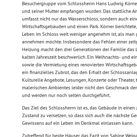
Besuchergruppe vom Schlossherrn Hans Ludwig Körner,
und seiner Mutter empfangen wurden. Das stattliche 
umfasst nicht nur das Wasserschloss, sondern auch ein
Wirtschaftsgebäuden und einen Park. Körner berichtete,
Leben im Schloss weit weniger angenehm ist, als man
annehmen möchte. Insbesondere das Fehlen einer zei
Heizung macht den drei Generationen der Familie das 
kalten Jahreszeit beschwerlich. Ein Weihnachts- und ei
sowie die Vermietung eines renovierten Wirtschaftsgeb
ein finanzielles Zubrot, das den Erhalt der Schlossanla
Kulturelle Angebote, Lesungen, Konzerte oder Theater, t
malerischen Ambientes leider nicht den Geschmack de
und werden nur noch selten durchgeführt.
Das Ziel des Schlossherrn ist es, das Gebäude in eine
Zustand zu versetzen, so dass sich auch die nächste G
Gewissens auf ein Leben im Denkmal einlassen kann.
Zutreffend für beide Häuser das Fazit von Sabine Weiga