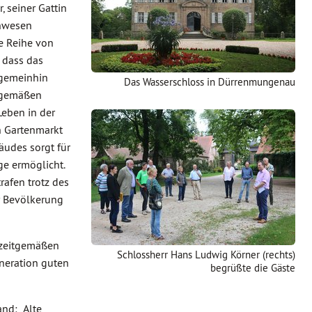
 seiner Gattin
Anwesen
e Reihe von
 dass das
 gemeinhin
Das Wasserschloss in Dürrenmungenau
tgemäßen
Leben in der
n Gartenmarkt
äudes sorgt für
ge ermöglicht.
rafen trotz des
r Bevölkerung
n zeitgemäßen
Schlossherr Hans Ludwig Körner (rechts)
eneration guten
begrüßte die Gäste
nd: „Alte