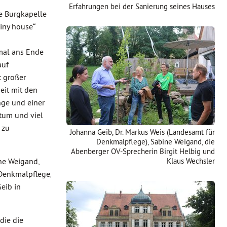
Erfahrungen bei der Sanierung seines Hauses
e Burgkapelle
tiny house“
mal ans Ende
auf
t großer
eit mit den
nge und einer
htum und viel
 zu
Johanna Geib, Dr. Markus Weis (Landesamt für
Denkmalpflege), Sabine Weigand, die
Abenberger OV-Sprecherin Birgit Helbig und
ne Weigand,
Klaus Wechsler
Denkmalpflege,
eib in
die die