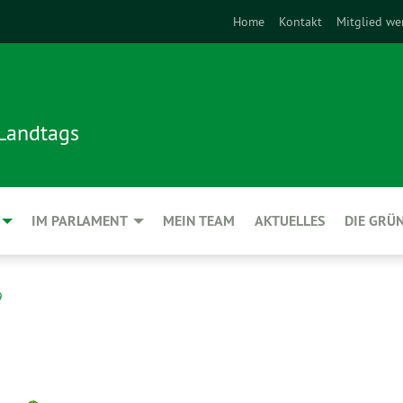
Home
Kontakt
Mitglied we
 Landtags
IM PARLAMENT
MEIN TEAM
AKTUELLES
DIE GRÜ
9