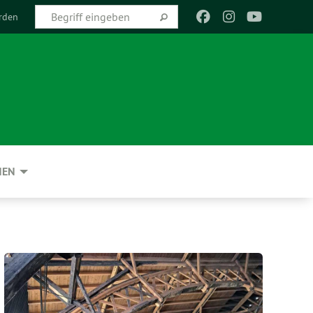
rden
NEN