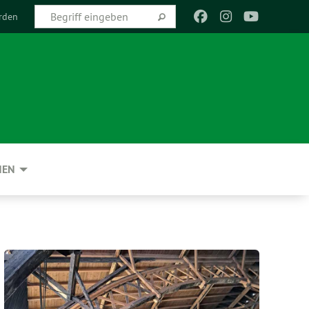
rden
NEN