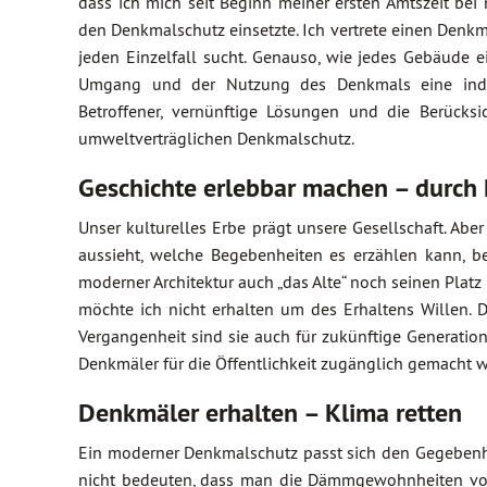
dass ich mich seit Beginn meiner ersten Amtszeit bei 
den Denkmalschutz einsetzte. Ich vertrete einen Den
jeden Einzelfall sucht. Genauso, wie jedes Gebäude 
Umgang und der Nutzung des Denkmals eine individ
Betroffener, vernünftige Lösungen und die Berück
umweltverträglichen Denkmalschutz.
Geschichte erlebbar machen – durch
Unser kulturelles Erbe prägt unsere Gesellschaft. Abe
aussieht, welche Begebenheiten es erzählen kann, be
moderner Architektur auch „das Alte“ noch seinen Platz 
möchte ich nicht erhalten um des Erhaltens Willen. 
Vergangenheit sind sie auch für zukünftige Generation
Denkmäler für die Öffentlichkeit zugänglich gemacht 
Denkmäler erhalten – Klima retten
Ein moderner Denkmalschutz passt sich den Gegebenhe
nicht bedeuten, dass man die Dämmgewohnheiten von 