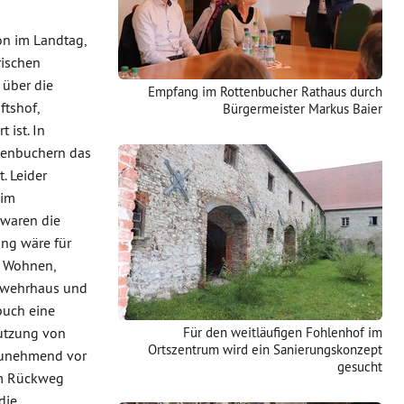
on im Landtag,
rischen
 über die
Empfang im Rottenbucher Rathaus durch
ftshof,
Bürgermeister Markus Baier
 ist. In
tenbuchern das
t. Leider
 im
 waren die
ng wäre für
s Wohnen,
rwehrhaus und
buch eine
utzung von
Für den weitläufigen Fohlenhof im
Ortszentrum wird ein Sanierungskonzept
 zunehmend vor
gesucht
dem Rückweg
die