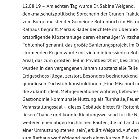
12.08.19 –
Am achten Tag wurde Dr. Sabine Weigand,
denkmalschutzpolitische Sprecherin der Grünen Frakti
vom Bürgermeister der Gemeinde Rottenbuch im Histo
Rathaus begrüßt. Markus Bader berichtete im Überblick
ortsprägende Klosteranlage deren ehemaliger Wirtscha
Fohlenhof genannt, das größte Sanierungsprojekt im Ort
strömenden Regen wurde mit vielen interessierten Rot
Areal, das zum größten Teil in Privatbesitzt ist, besichtig
wurden in den vergangenen Jahren substanzielle Teile
Erdgeschoss illegal zerstört. Besonders beeindruckend
grandiosen Dachstuhlkonstruktionen. „Eine Mischnutzu
die Zukunft ideal. Mehrgenerationenwohnen, betreute
Gastronomie, kommunale Nutzung als Turnhalle, Feue
Veranstaltungssaal – dieses Gebäude bietet für Rotten
riesen Chance und könnte Richtungsweisend für die N
weiteren ehemaligen kirchlichen Bauten, die im Land
einer Umnutzung stehen, sein“, erklärt Weigand. Auf 
zum Rathaus warf Weigand noch einen kurzen Blick in 