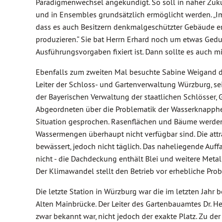
Paradigmenwechsel angekündigt. So soll in naher Zu
und in Ensembles grundsätzlich ermöglicht werden. „I
dass es auch Besitzern denkmalgeschützter Gebäude er
produzieren.“ Sie bat Herrn Erhard noch um etwas Geduld
Ausführungsvorgaben fixiert ist. Dann sollte es auch 
Ebenfalls zum zweiten Mal besuchte Sabine Weigand de
Leiter der Schloss- und Gartenverwaltung Würzburg, se
der Bayerischen Verwaltung der staatlichen Schlösser,
Abgeordneten über die Problematik der Wasserknapphe
Situation gesprochen. Rasenflächen und Bäume werden i
Wassermengen überhaupt nicht verfügbar sind. Die at
bewässert, jedoch nicht täglich. Das naheliegende Auff
nicht - die Dachdeckung enthält Blei und weitere Met
Der Klimawandel stellt den Betrieb vor erhebliche Pro
Die letzte Station in Würzburg war die im letzten Jahr
Alten Mainbrücke. Der Leiter des Gartenbauamtes Dr. H
zwar bekannt war, nicht jedoch der exakte Platz. Zu der 