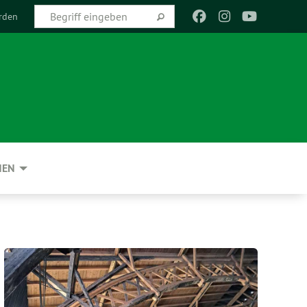
rden
NEN