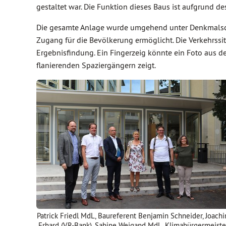
gestaltet war. Die Funktion dieses Baus ist aufgrund 
Die gesamte Anlage wurde umgehend unter Denkmalschutz
Zugang für die Bevölkerung ermöglicht. Die Verkehrssit
Ergebnisfindung. Ein Fingerzeig könnte ein Foto aus d
flanierenden Spaziergängern zeigt.
Patrick Friedl MdL, Baureferent Benjamin Schneider, Joach
Erhard (VR-Bank), Sabine Weigand MdL, Klimabürgermeiste