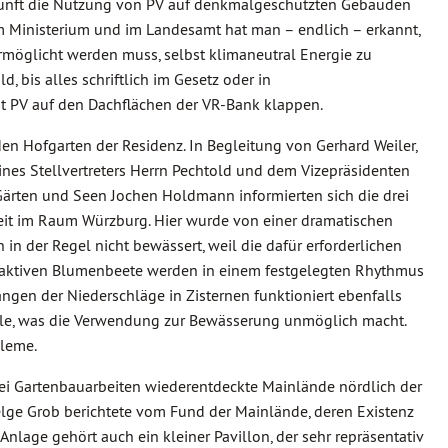
kunft die Nutzung von PV auf denkmalgeschützten Gebäuden
m Ministerium und im Landesamt hat man – endlich – erkannt,
möglicht werden muss, selbst klimaneutral Energie zu
, bis alles schriftlich im Gesetz oder in
mit PV auf den Dachflächen der VR-Bank klappen.
n Hofgarten der Residenz. In Begleitung von Gerhard Weiler,
ines Stellvertreters Herrn Pechtold und dem Vizepräsidenten
 Gärten und Seen Jochen Holdmann informierten sich die drei
it im Raum Würzburg. Hier wurde von einer dramatischen
n der Regel nicht bewässert, weil die dafür erforderlichen
traktiven Blumenbeete werden in einem festgelegten Rhythmus
angen der Niederschläge in Zisternen funktioniert ebenfalls
alle, was die Verwendung zur Bewässerung unmöglich macht.
bleme.
 bei Gartenbauarbeiten wiederentdeckte Mainlände nördlich der
elge Grob berichtete vom Fund der Mainlände, deren Existenz
Anlage gehört auch ein kleiner Pavillon, der sehr repräsentativ