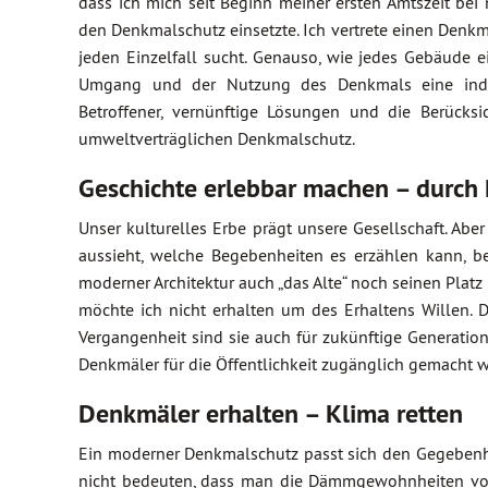
dass ich mich seit Beginn meiner ersten Amtszeit bei 
den Denkmalschutz einsetzte. Ich vertrete einen Den
jeden Einzelfall sucht. Genauso, wie jedes Gebäude 
Umgang und der Nutzung des Denkmals eine individ
Betroffener, vernünftige Lösungen und die Berück
umweltverträglichen Denkmalschutz.
Geschichte erlebbar machen – durch
Unser kulturelles Erbe prägt unsere Gesellschaft. Abe
aussieht, welche Begebenheiten es erzählen kann, be
moderner Architektur auch „das Alte“ noch seinen Platz 
möchte ich nicht erhalten um des Erhaltens Willen. 
Vergangenheit sind sie auch für zukünftige Generation
Denkmäler für die Öffentlichkeit zugänglich gemacht 
Denkmäler erhalten – Klima retten
Ein moderner Denkmalschutz passt sich den Gegebenhe
nicht bedeuten, dass man die Dämmgewohnheiten von 