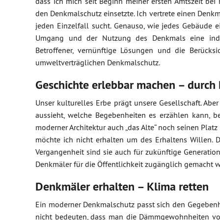
dass ich mich seit Beginn meiner ersten Amtszeit bei 
den Denkmalschutz einsetzte. Ich vertrete einen Den
jeden Einzelfall sucht. Genauso, wie jedes Gebäude 
Umgang und der Nutzung des Denkmals eine individ
Betroffener, vernünftige Lösungen und die Berück
umweltverträglichen Denkmalschutz.
Geschichte erlebbar machen – durch
Unser kulturelles Erbe prägt unsere Gesellschaft. Abe
aussieht, welche Begebenheiten es erzählen kann, be
moderner Architektur auch „das Alte“ noch seinen Platz 
möchte ich nicht erhalten um des Erhaltens Willen. 
Vergangenheit sind sie auch für zukünftige Generation
Denkmäler für die Öffentlichkeit zugänglich gemacht 
Denkmäler erhalten – Klima retten
Ein moderner Denkmalschutz passt sich den Gegebenhe
nicht bedeuten, dass man die Dämmgewohnheiten von 