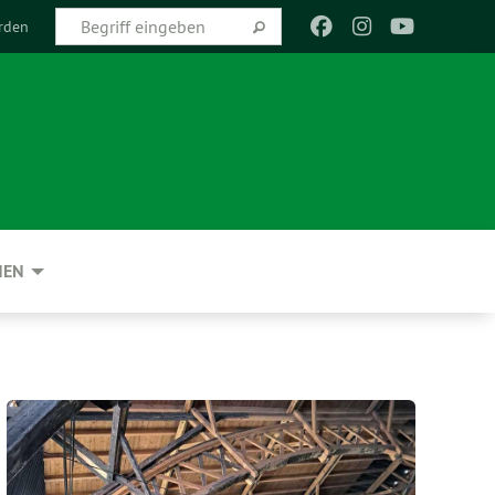
rden
NEN