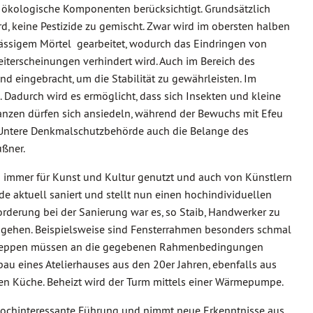
h ökologische Komponenten berücksichtigt. Grundsätzlich
d, keine Pestizide zu gemischt. Zwar wird im obersten halben
ässigem Mörtel gearbeitet, wodurch das Eindringen von
iterscheinungen verhindert wird. Auch im Bereich des
 eingebracht, um die Stabilität zu gewährleisten. Im
. Dadurch wird es ermöglicht, dass sich Insekten und kleine
lanzen dürfen sich ansiedeln, während der Bewuchs mit Efeu
e Untere Denkmalschutzbehörde auch die Belange des
ußner.
mmer für Kunst und Kultur genutzt und auch von Künstlern
e aktuell saniert und stellt nun einen hochindividuellen
orderung bei der Sanierung war es, so Staib, Handwerker zu
ugehen. Beispielsweise sind Fensterrahmen besonders schmal
r Treppen müssen an die gegebenen Rahmenbedingungen
au eines Atelierhauses aus den 20er Jahren, ebenfalls aus
en Küche. Beheizt wird der Turm mittels einer Wärmepumpe.
 hochinteressante Führung und nimmt neue Erkenntnisse aus