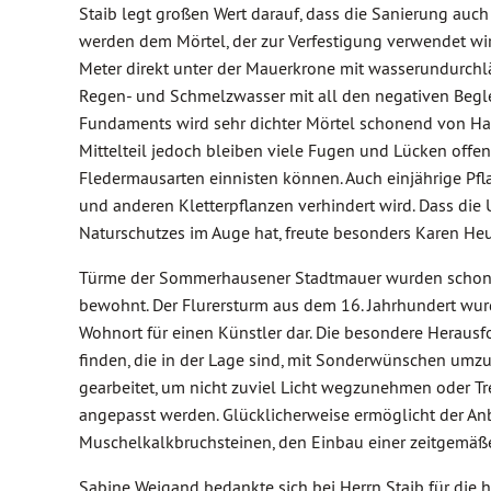
Staib legt großen Wert darauf, dass die Sanierung auc
werden dem Mörtel, der zur Verfestigung verwendet wir
Meter direkt unter der Mauerkrone mit wasserundurchl
Regen- und Schmelzwasser mit all den negativen Begle
Fundaments wird sehr dichter Mörtel schonend von Hand
Mittelteil jedoch bleiben viele Fugen und Lücken offen
Fledermausarten einnisten können. Auch einjährige Pf
und anderen Kletterpflanzen verhindert wird. Dass di
Naturschutzes im Auge hat, freute besonders Karen He
Türme der Sommerhausener Stadtmauer wurden schon i
bewohnt. Der Flurersturm aus dem 16. Jahrhundert wurd
Wohnort für einen Künstler dar. Die besondere Herausf
finden, die in der Lage sind, mit Sonderwünschen umz
gearbeitet, um nicht zuviel Licht wegzunehmen ode
angepasst werden. Glücklicherweise ermöglicht der Anb
Muschelkalkbruchsteinen, den Einbau einer zeitgemäß
Sabine Weigand bedankte sich bei Herrn Staib für die