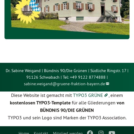
Dr. Sabine Weigand | Bündnis 90/Die Grünen | Südliche Ringstr. 17 |
91126 Schwabach | Tel: +49 9122 8774888 |
sabine.weigand@
gruene-fraktion-bayern.de
Diese Website ist gemacht mit
TYPO3 GRÜNE
, einem
kostenlosen TYPO3-Template
für alle Gliederungen
von
BÜNDNIS 90/DIE GRÜNEN
TYPO3 und sein Logo sind Marken der TYPO3 Association.
Home
Kontakt
Mitglied werden