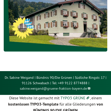
Dr. Sabine Weigand | Bündnis 90/Die Grünen | Südliche Ringstr. 17 |
91126 Schwabach | Tel: +49 9122 8774888 |
sabine.weigand@
gruene-fraktion-bayern.de
Diese Website ist gemacht mit
TYPO3 GRÜNE
, einem
kostenlosen TYPO3-Template
für alle Gliederungen
von
BÜNDNIS 90/DIE GRÜNEN