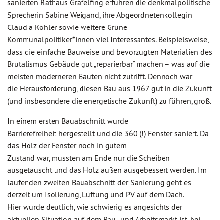
sanierten Rathaus Gräfelfing erfuhren die denkmalpolitische
Sprecherin Sabine Weigand, ihre Abgeordnetenkollegin
Claudia Köhler sowie weitere Grüne
Kommunalpolitiker*innen viel Interessantes. Beispielsweise,
dass die einfache Bauweise und bevorzugten Materialien des
Brutalismus Gebäude gut „reparierbar“ machen – was auf die
meisten moderneren Bauten nicht zutrifft. Dennoch war
die Herausforderung, diesen Bau aus 1967 gut in die Zukunft
(und insbesondere die energetische Zukunft) zu führen, groß.
In einem ersten Bauabschnitt wurde
Barrierefreiheit hergestellt und die 360 (!) Fenster saniert. Da
das Holz der Fenster noch in gutem
Zustand war, mussten am Ende nur die Scheiben
ausgetauscht und das Holz außen ausgebessert werden. Im
laufenden zweiten Bauabschnitt der Sanierung geht es
derzeit um Isolierung, Lüftung und PV auf dem Dach.
Hier wurde deutlich, wie schwierig es angesichts der
aktuellen Situation auf dem Bau- und Arbeitsmarkt ist, bei