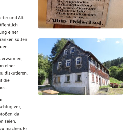
rter und Alt-
ffentlich
ung einer
ranken sollen
rden.
t erwärmen,
on einer
u diskutieren.
f die
bes.
um
schlug vor,
toßen, da
n seien.
 zu machen. Es