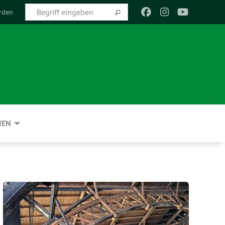
rden
NEN