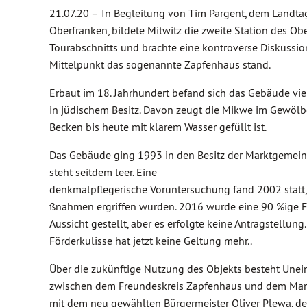
21.07.20 –
In Begleitung von Tim Pargent, dem Landta
Oberfranken, bildete Mitwitz die zweite Station des Ob
Tourabschnitts und brachte eine kontroverse Diskussion
Mittelpunkt das sogenannte Zapfenhaus stand.
Erbaut im 18. Jahrhundert befand sich das Gebäude vie
in jüdischem Besitz. Davon zeugt die Mikwe im Gewölbe
Becken bis heute mit klarem Wasser gefüllt ist.
Das Gebäude ging 1993 in den Besitz der Marktgemei
steht seitdem leer. Eine
denkmalpflegerische Voruntersuchung fand 2002 statt
ßnahmen ergriffen wurden. 2016 wurde eine 90 %ige F
Aussicht gestellt, aber es erfolgte keine Antragstellung.
Förderkulisse hat jetzt keine Geltung mehr..
Über die zukünftige Nutzung des Objekts besteht Unein
zwischen dem Freundeskreis Zapfenhaus und dem Mar
mit dem neu gewählten Bürgermeister Oliver Plewa, de