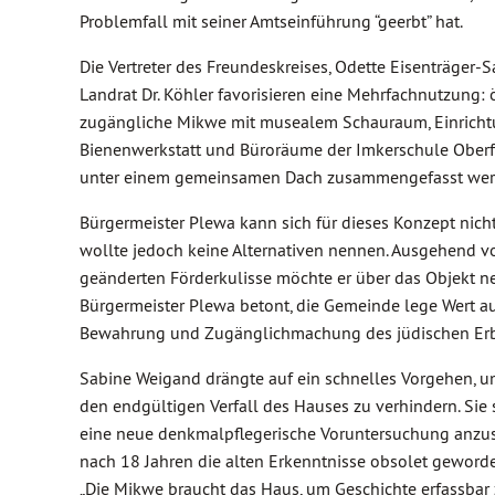
Problemfall mit seiner Amtseinführung “geerbt” hat.
Die Vertreter des Freundeskreises, Odette Eisenträger-Sa
Landrat Dr. Köhler favorisieren eine Mehrfachnutzung: ö
zugängliche Mikwe mit musealem Schauraum, Einricht
Bienenwerkstatt und Büroräume der Imkerschule Oberf
unter einem gemeinsamen Dach zusammengefasst we
Bürgermeister Plewa kann sich für dieses Konzept nich
wollte jedoch keine Alternativen nennen. Ausgehend v
geänderten Förderkulisse möchte er über das Objekt ne
Bürgermeister Plewa betont, die Gemeinde lege Wert au
Bewahrung und Zugänglichmachung des jüdischen Er
Sabine Weigand drängte auf ein schnelles Vorgehen, 
den endgültigen Verfall des Hauses zu verhindern. Sie 
eine neue denkmalpflegerische Voruntersuchung anzus
nach 18 Jahren die alten Erkenntnisse obsolet geworde
„Die Mikwe braucht das Haus, um Geschichte erfassbar