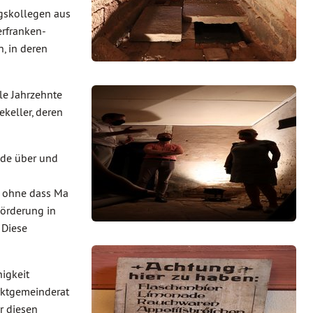
gskollegen aus
erfranken-
, in deren
le Jahrzehnte
keller, deren
nde über und
, ohne dass Ma
örderung in
 Diese
igkeit
ktgemeinderat
r diesen