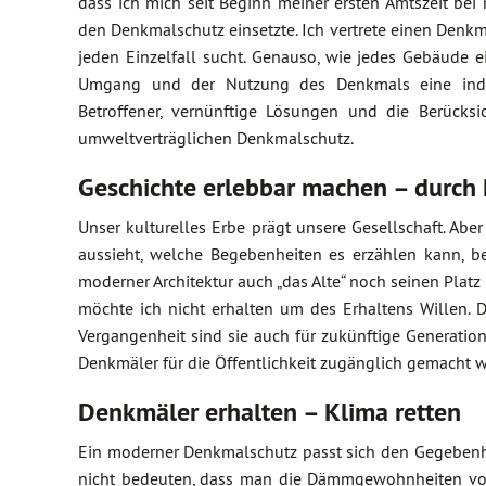
dass ich mich seit Beginn meiner ersten Amtszeit bei 
den Denkmalschutz einsetzte. Ich vertrete einen Den
jeden Einzelfall sucht. Genauso, wie jedes Gebäude 
Umgang und der Nutzung des Denkmals eine individ
Betroffener, vernünftige Lösungen und die Berück
umweltverträglichen Denkmalschutz.
Geschichte erlebbar machen – durch
Unser kulturelles Erbe prägt unsere Gesellschaft. Abe
aussieht, welche Begebenheiten es erzählen kann, be
moderner Architektur auch „das Alte“ noch seinen Platz 
möchte ich nicht erhalten um des Erhaltens Willen. 
Vergangenheit sind sie auch für zukünftige Generation
Denkmäler für die Öffentlichkeit zugänglich gemacht 
Denkmäler erhalten – Klima retten
Ein moderner Denkmalschutz passt sich den Gegebenhe
nicht bedeuten, dass man die Dämmgewohnheiten von 