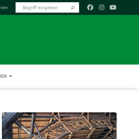
rden
NEN