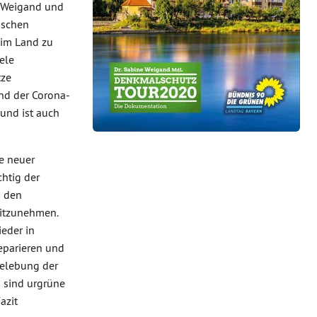
 Weigand und
ischen
 im Land zu
ele
tze
nd der Corona-
und ist auch
e neuer
chtig der
s den
mitzunehmen.
ieder in
Reparieren und
Belebung der
 sind urgrüne
azit