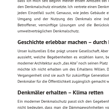
dass ich mich seit Beginn meiner ersten Amtszeit bei 
den Denkmalschutz einsetzte. Ich vertrete einen Den
jeden Einzelfall sucht. Genauso, wie jedes Gebäude 
Umgang und der Nutzung des Denkmals eine individ
Betroffener, vernünftige Lösungen und die Berück
umweltverträglichen Denkmalschutz.
Geschichte erlebbar machen – durch
Unser kulturelles Erbe prägt unsere Gesellschaft. Abe
aussieht, welche Begebenheiten es erzählen kann, be
moderner Architektur auch „das Alte“ noch seinen Platz 
möchte ich nicht erhalten um des Erhaltens Willen. 
Vergangenheit sind sie auch für zukünftige Generation
Denkmäler für die Öffentlichkeit zugänglich gemacht 
Denkmäler erhalten – Klima retten
Ein moderner Denkmalschutz passt sich den Gegebenhe
nicht bedeuten, dass man die Dämmgewohnheiten von 