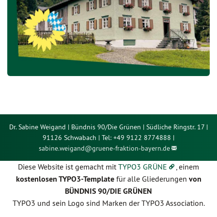
Dr. Sabine Weigand | Bündnis 90/Die Grünen | Südliche Ringstr. 17 |
91126 Schwabach | Tel: +49 9122 8774888 |
sabine.weigand@
gruene-fraktion-bayern.de
Diese Website ist gemacht mit
TYPO3 GRÜNE
, einem
kostenlosen TYPO3-Template
für alle Gliederungen
von
BÜNDNIS 90/DIE GRÜNEN
TYPO3 und sein Logo sind Marken der TYPO3 Association.