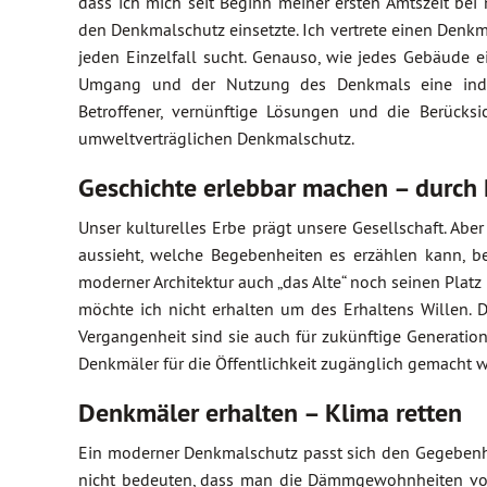
dass ich mich seit Beginn meiner ersten Amtszeit bei 
den Denkmalschutz einsetzte. Ich vertrete einen Den
jeden Einzelfall sucht. Genauso, wie jedes Gebäude 
Umgang und der Nutzung des Denkmals eine individ
Betroffener, vernünftige Lösungen und die Berück
umweltverträglichen Denkmalschutz.
Geschichte erlebbar machen – durch
Unser kulturelles Erbe prägt unsere Gesellschaft. Abe
aussieht, welche Begebenheiten es erzählen kann, be
moderner Architektur auch „das Alte“ noch seinen Platz 
möchte ich nicht erhalten um des Erhaltens Willen. 
Vergangenheit sind sie auch für zukünftige Generation
Denkmäler für die Öffentlichkeit zugänglich gemacht 
Denkmäler erhalten – Klima retten
Ein moderner Denkmalschutz passt sich den Gegebenhe
nicht bedeuten, dass man die Dämmgewohnheiten von 