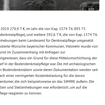
2019 270,9 T €, im Jahr die von Kap. 1574 Tit. 893 75
enkmalpflege), und weitere 392,6 T €, die von Kap. 1574 Tit.
lenhebungen beim Landesamt für Denkmalpflege umgesetzt
unizierte Wünsche bayerischer Kommunen. Vielmehr wurde von
 Kunst im Zusammenhang mit Anfragen zur
ngewiesen, dass ein Grund für diese Mittelumschichtung der
f in der Bodendenkmalpflege war. Die mit archäologischen
on Bodendenkmälern sowie deren Dokumentation werden seit
ach einer verringerten Kostenbelastung für die davon
ntümer, die sich beispielsweise an das StMWK äußern. Die
len und Stellenhebungen war erforderlich, um auf die
lege reagieren zu können.