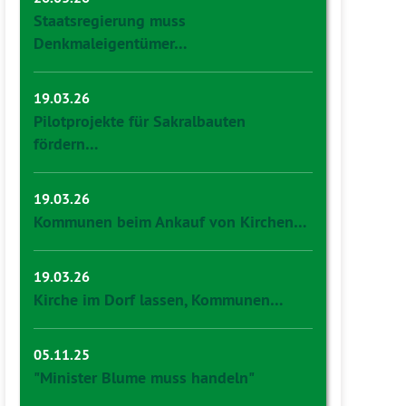
Staatsregierung muss
Denkmaleigentümer…
19.03.26
Pilotprojekte für Sakralbauten
fördern…
19.03.26
Kommunen beim Ankauf von Kirchen…
19.03.26
Kirche im Dorf lassen, Kommunen…
05.11.25
"Minister Blume muss handeln"