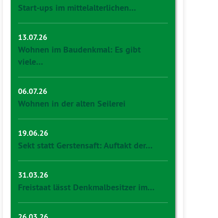
Start-ups im mittelalterlichen…
13.07.26
Wohnen im Baudenkmal: Es gibt
viele…
06.07.26
Wohnen in der alten Seilerei
19.06.26
Sekt statt Gerstensaft: Auftakt der…
31.03.26
Freistaat lässt Denkmalbesitzer im…
26.03.26