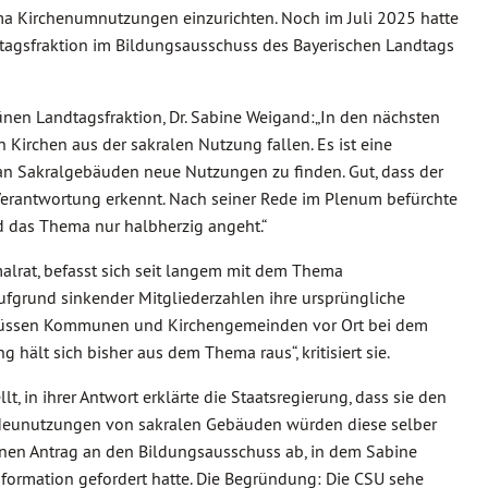
ma Kirchenumnutzungen einzurichten. Noch im Juli 2025 hatte
tagsfraktion im Bildungsausschuss des Bayerischen Landtags
ünen Landtagsfraktion, Dr. Sabine Weigand:
„In den nächsten
 Kirchen aus der sakralen Nutzung fallen. Es ist eine
 an Sakralgebäuden neue Nutzungen zu finden. Gut, dass der
 Verantwortung erkennt. Nach seiner Rede im Plenum befürchte
nd das Thema nur halbherzig angeht.“
lrat, befasst sich seit langem mit dem Thema
fgrund sinkender Mitgliederzahlen ihre ursprüngliche
 müssen Kommunen und Kirchengemeinden vor Ort bei dem
hält sich bisher aus dem Thema raus“, kritisiert sie.
 in ihrer Antwort erklärte die Staatsregierung, dass sie den
r Neunutzungen von sakralen Gebäuden würden diese selber
ünen Antrag an den Bildungsausschuss ab, in dem Sabine
rmation gefordert hatte. Die Begründung: Die CSU sehe