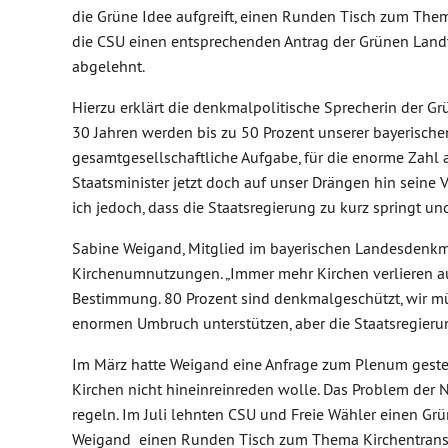
die Grüne Idee aufgreift, einen Runden Tisch zum The
die CSU einen entsprechenden Antrag der Grünen Land
abgelehnt.
Hierzu erklärt die denkmalpolitische Sprecherin der Gr
30 Jahren werden bis zu 50 Prozent unserer bayerischen
gesamtgesellschaftliche Aufgabe, für die enorme Zahl
Staatsminister jetzt doch auf unser Drängen hin seine
ich jedoch, dass die Staatsregierung zu kurz springt u
Sabine Weigand, Mitglied im bayerischen Landesdenkma
Kirchenumnutzungen. „Immer mehr Kirchen verlieren au
Bestimmung. 80 Prozent sind denkmalgeschützt, wir
enormen Umbruch unterstützen, aber die Staatsregierung 
Im März hatte Weigand eine Anfrage zum Plenum gestellt,
Kirchen nicht hineinreinreden wolle. Das Problem de
regeln. Im Juli lehnten CSU und Freie Wähler einen Gr
Weigand einen Runden Tisch zum Thema Kirchentransfo