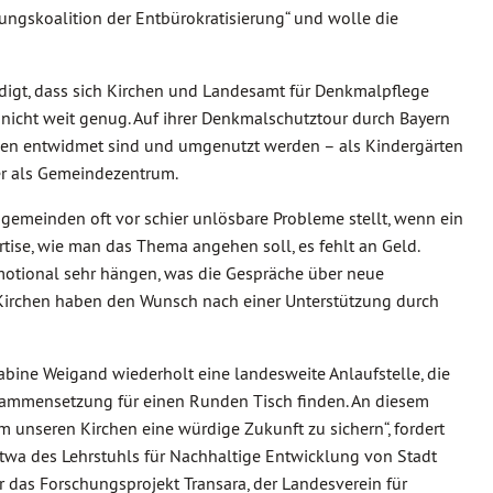
ungskoalition der Entbürokratisierung“ und wolle die
ndigt, dass sich Kirchen und Landesamt für Denkmalpflege
nicht weit genug. Auf ihrer Denkmalschutztour durch Bayern
chen entwidmet sind und umgenutzt werden – als Kindergärten
der als Gemeindezentrum.
ngemeinden oft vor schier unlösbare Probleme stellt, wenn ein
tise, wie man das Thema angehen soll, es fehlt an Geld.
motional sehr hängen, was die Gespräche über neue
r Kirchen haben den Wunsch nach einer Unterstützung durch
ine Weigand wiederholt eine landesweite Anlaufstelle, die
 Zusammensetzung für einen Runden Tisch finden. An diesem
m unseren Kirchen eine würdige Zukunft zu sichern“, fordert
twa des Lehrstuhls für Nachhaltige Entwicklung von Stadt
 das Forschungsprojekt Transara, der Landesverein für