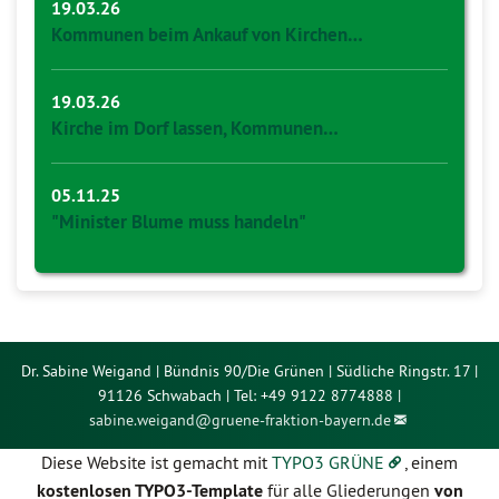
19.03.26
Kommunen beim Ankauf von Kirchen…
19.03.26
Kirche im Dorf lassen, Kommunen…
05.11.25
"Minister Blume muss handeln"
Dr. Sabine Weigand | Bündnis 90/Die Grünen | Südliche Ringstr. 17 |
91126 Schwabach | Tel: +49 9122 8774888 |
sabine.weigand@
gruene-fraktion-bayern.de
Diese Website ist gemacht mit
TYPO3 GRÜNE
, einem
kostenlosen TYPO3-Template
für alle Gliederungen
von