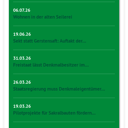
06.07.26
Wohnen in der alten Seilerei
19.06.26
Sekt statt Gerstensaft: Auftakt der…
31.03.26
Freistaat lässt Denkmalbesitzer im…
26.03.26
Staatsregierung muss Denkmaleigentümer…
19.03.26
Pilotprojekte für Sakralbauten fördern…