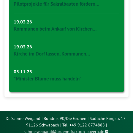
Pilotprojekte für Sakralbauten fördern…
19.03.26
Kommunen beim Ankauf von Kirchen…
19.03.26
Kirche im Dorf lassen, Kommunen…
05.11.25
"Minister Blume muss handeln"
Dr. Sabine Weigand | Bündnis 90/Die Grünen | Südliche Ringstr. 17 |
91126 Schwabach | Tel: +49 9122 8774888 |
sabine.weigand@
gruene-fraktion-bayern.de