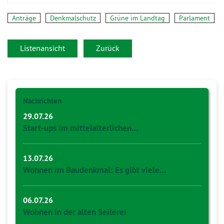
Anträge
Denkmalschutz
Grüne im Landtag
Parlament
Listenansicht
Zurück
Nachrichten
29.07.26
Start-ups im mittelalterlichen…
13.07.26
Wohnen im Baudenkmal: Es gibt viele…
06.07.26
Wohnen in der alten Seilerei